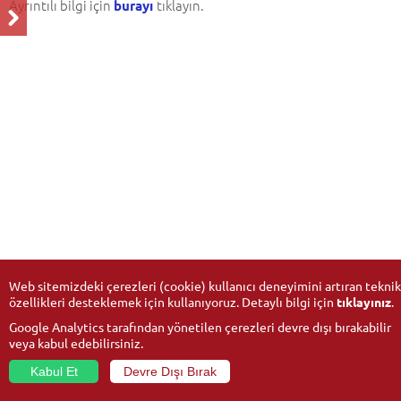
Ayrıntılı bilgi için
tıklayın.
burayı
Web sitemizdeki çerezleri (cookie) kullanıcı deneyimini artıran teknik
özellikleri desteklemek için kullanıyoruz. Detaylı bilgi için
tıklayınız
.
Google Analytics tarafından yönetilen çerezleri devre dışı bırakabilir
veya kabul edebilirsiniz.
Kabul Et
Devre Dışı Bırak
© 2026
Anadolu Üniversitesi
- Tüm hakları saklıdır.