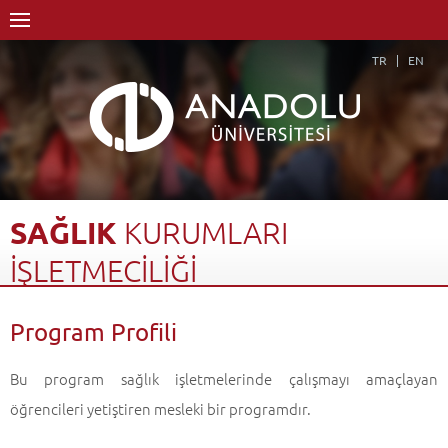
TR
EN
SAĞLIK
KURUMLARI
İŞLETMECİLİĞİ
Anasayfa
Akademik
Fakülteler
Açıköğretim Fakültesi
Program Profili
Sağlık Kurumları İşletmeciliği
Program Profili
Geri Dön
Bu program sağlık işletmelerinde çalışmayı amaçlayan
öğrencileri yetiştiren mesleki bir programdır.