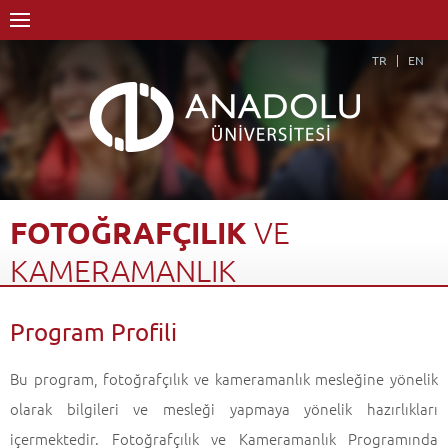
TR
EN
FOTOĞRAFÇILIK
VE
KAMERAMANLIK
Anasayfa
Akademik
Fakülteler
Açıköğretim Fakültesi
Program Profili
Fotoğrafçılık ve Kameramanlık
Program Profili
Geri Dön
Bu program, fotoğrafçılık ve kameramanlık mesleğine yönelik
olarak bilgileri ve mesleği yapmaya yönelik hazırlıkları
içermektedir. Fotoğrafçılık ve Kameramanlık Programında