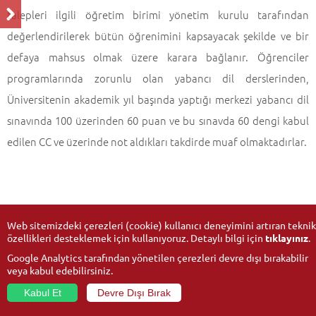
talepleri ilgili öğretim birimi yönetim kurulu tarafından
değerlendirilerek bütün öğrenimini kapsayacak şekilde ve bir
defaya mahsus olmak üzere karara bağlanır. Öğrenciler
programlarında zorunlu olan yabancı dil derslerinden,
Üniversitenin akademik yıl başında yaptığı merkezi yabancı dil
sınavında 100 üzerinden 60 puan ve bu sınavda 60 dengi kabul
edilen CC ve üzerinde not aldıkları takdirde muaf olmaktadırlar.
Web sitemizdeki çerezleri (cookie) kullanıcı deneyimini artıran teknik
özellikleri desteklemek için kullanıyoruz. Detaylı bilgi için
tıklayınız
.
Google Analytics tarafından yönetilen çerezleri devre dışı bırakabilir
veya kabul edebilirsiniz.
Kabul Et
Devre Dışı Bırak
© 2026
Anadolu Üniversitesi
- Tüm hakları saklıdır.