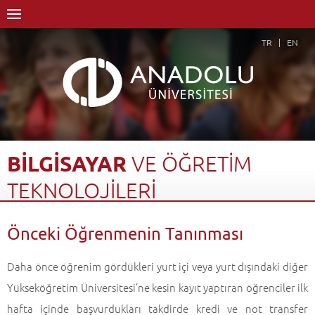
TR
EN
BİLGİSAYAR
VE
ÖĞRETİM
TEKNOLOJİLERİ
ÖĞRETMENLİĞİ...
Önceki Öğrenmenin Tanınması
Anasayfa
Akademik
Fakülteler
Eğitim Fakültesi
Bilgisayar ve Öğretim Teknolojileri Eğitimi Bölümü
Daha önce öğrenim gördükleri yurt içi veya yurt dışındaki diğer
Bilgisayar ve Öğretim Teknolojileri Öğretmenliği Programı
Yükseköğretim Üniversitesi’ne kesin kayıt yaptıran öğrenciler ilk
Önceki Öğrenmenin Tanınması
Geri Dön
hafta içinde başvurdukları takdirde kredi ve not transfer