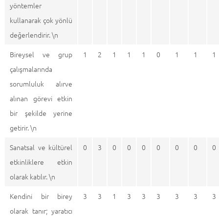
yöntemler
kullanarak çok yönlü
değerlendirir. \n
Bireysel ve grup
1
2
1
1
1
0
1
1
1
çalışmalarında
sorumluluk alırve
alınan görevi etkin
bir şekilde yerine
getirir. \n
Sanatsal ve kültürel
0
3
0
0
0
0
0
0
0
etkinliklere etkin
olarak katılır. \n
Kendini bir birey
3
3
1
3
3
3
3
3
3
olarak tanır; yaratıcı