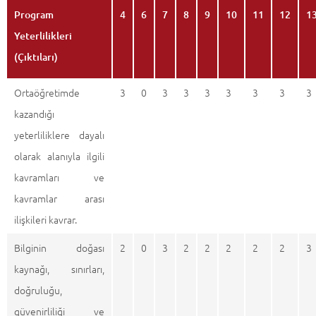
Program
4
6
7
8
9
10
11
12
1
Yeterlilikleri
(Çıktıları)
Ortaöğretimde
3
0
3
3
3
3
3
3
3
kazandığı
yeterliliklere dayalı
olarak alanıyla ilgili
kavramları ve
kavramlar arası
ilişkileri kavrar.
Bilginin doğası
2
0
3
2
2
2
2
2
3
kaynağı, sınırları,
doğruluğu,
güvenirliliği ve