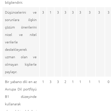
bilgilendirir.
Düşüncelerini ve
3
1
3
3
3
3
3
3
3
sorunlara ilişkin
çözüm önerilerini
nicel ve nitel
verilerle
destekleyerek
uzman olan ve
olmayan kişilerle
paylaşır.
Bir yabancı dili en az
1
3
3
2
1
1
1
1
0
Avrupa Dil portföyü
B1 düzeyinde
kullanarak