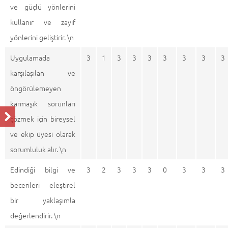
ve güçlü yönlerini
kullanır ve zayıf
yönlerini geliştirir. \n
Uygulamada
3
1
3
3
3
3
3
3
3
karşılaşılan ve
öngörülemeyen
karmaşık sorunları
çözmek için bireysel
ve ekip üyesi olarak
sorumluluk alır. \n
Edindiği bilgi ve
3
2
3
3
3
0
3
3
3
becerileri eleştirel
bir yaklaşımla
değerlendirir. \n