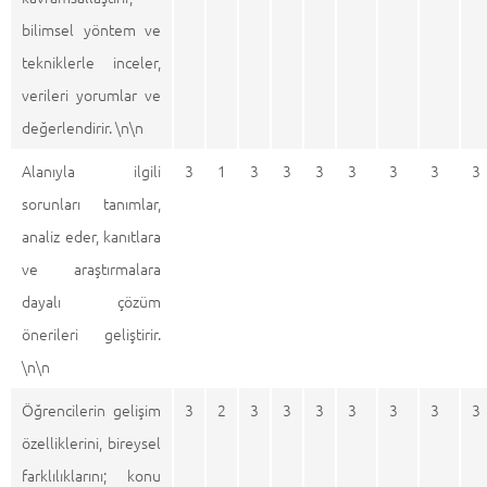
bilimsel yöntem ve
tekniklerle inceler,
verileri yorumlar ve
değerlendirir. \n\n
Alanıyla ilgili
3
1
3
3
3
3
3
3
3
sorunları tanımlar,
analiz eder, kanıtlara
ve araştırmalara
dayalı çözüm
önerileri geliştirir.
\n\n
Öğrencilerin gelişim
3
2
3
3
3
3
3
3
3
özelliklerini, bireysel
farklılıklarını; konu