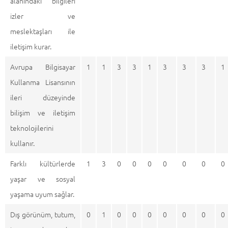
alanındaki bilgileri
izler ve
meslektaşları ile
iletişim kurar.
Avrupa Bilgisayar
1
1
3
3
1
3
3
3
1
Kullanma Lisansının
ileri düzeyinde
bilişim ve iletişim
teknolojilerini
kullanır.
Farklı kültürlerde
1
3
0
0
0
0
0
0
0
yaşar ve sosyal
yaşama uyum sağlar.
Dış görünüm, tutum,
0
1
0
0
0
0
0
0
0