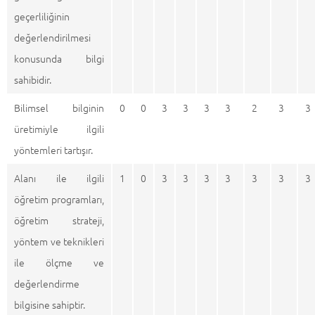
geçerliliğinin
değerlendirilmesi
konusunda bilgi
sahibidir.
Bilimsel bilginin
0
0
3
3
3
3
2
3
3
üretimiyle ilgili
yöntemleri tartışır.
Alanı ile ilgili
1
0
3
3
3
3
3
3
3
öğretim programları,
öğretim strateji,
yöntem ve teknikleri
ile ölçme ve
değerlendirme
bilgisine sahiptir.