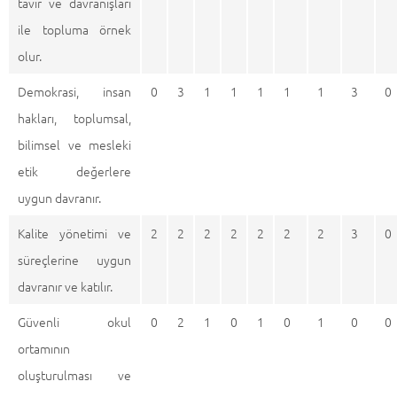
tavır ve davranışları
ile topluma örnek
olur.
Demokrasi, insan
0
3
1
1
1
1
1
3
0
hakları, toplumsal,
bilimsel ve mesleki
etik değerlere
uygun davranır.
Kalite yönetimi ve
2
2
2
2
2
2
2
3
0
süreçlerine uygun
davranır ve katılır.
Güvenli okul
0
2
1
0
1
0
1
0
0
ortamının
oluşturulması ve