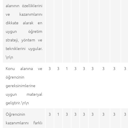
alanının özelliklerini
ve kazanımlarını
dikkate alarak en
uygun öğretim
strateji, yöntem ve
tekniklerini uygular.
\n\n
Konu alanına ve
3
3
1
3
3
3
3
3
3
öğrencinin
gereksinimlerine
uygun materyal
geliştirir. \n\n
Öğrencinin
3
1
3
3
3
3
3
3
3
kazanımlarını farklı