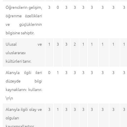
Öğrencilerin gelişim,
3
0
3
3
3
3
3
3
3
öğrenme özellikleri
ve güçlüklerinin
bilgisine sahiptir.
Ulusal ve
1
3
3
2
1
1
1
1
1
uluslararası
kültürleri tanır.
Alanıyla ilgili ileri
0
1
3
3
3
3
3
3
3
düzeyde bilgi
kaynaklarını kullanır.
\n\n
Alanıyla ilgili olay ve
3
1
3
3
3
3
3
3
3
olguları
kavramsallaştırır,