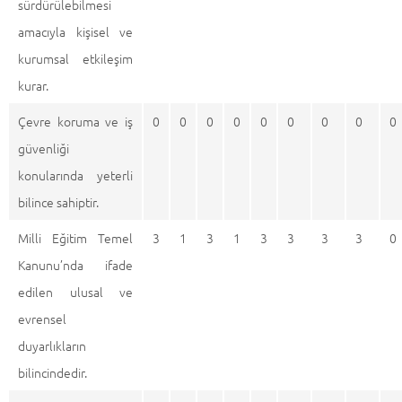
sürdürülebilmesi
amacıyla kişisel ve
kurumsal etkileşim
kurar.
Çevre koruma ve iş
0
0
0
0
0
0
0
0
0
güvenliği
konularında yeterli
bilince sahiptir.
Milli Eğitim Temel
3
1
3
1
3
3
3
3
0
Kanunu’nda ifade
edilen ulusal ve
evrensel
duyarlıkların
bilincindedir.