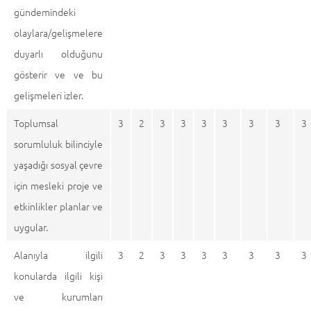
gündemindeki
olaylara/gelişmelere
duyarlı olduğunu
gösterir ve ve bu
gelişmeleri izler.
Toplumsal
3
2
3
3
3
3
3
3
3
sorumluluk bilinciyle
yaşadığı sosyal çevre
için mesleki proje ve
etkinlikler planlar ve
uygular.
Alanıyla ilgili
3
2
3
3
3
3
3
3
3
konularda ilgili kişi
ve kurumları