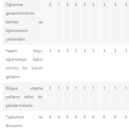
Öğrenme
3
1
3
3
3
3
3
3
3
gereksinimlerini
belirler ve
öğrenmesini
yönlendirir.
Yaşam boyu
3
3
3
3
3
3
3
3
3
öğrenmeye ilişkin
olumlu bir tutum
geliştirir.
Bilgiye ulaşma
2
1
3
1
1
1
1
1
1
yollarını etkin bir
şekilde kullanır.
Toplumun ve
0
0
0
0
0
0
0
0
0
dünyanın