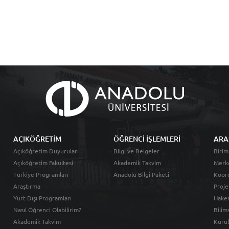
AÇIKÖĞRETİM
ÖĞRENCİ İŞLEMLERİ
ARA
Açıköğretim Duyuruları
Bilgi ve Belgeler
Birim
Açıköğretim Fakültesi
Akademik Takvim
Merk
Türkiye Programları
Anadolu Bilgi Paketi
Koord
Araştırma
Proje
Yurt Dışı Programları
Hakem
Nasıl Öğrenci Olabilirim?
Bilim
Akademik Takvim
Kurul