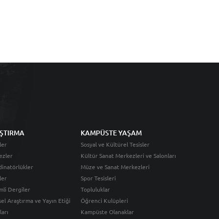
ŞTIRMA
KAMPÜSTE YAŞAM
ler
Sosyal ve Kültürel Tesisler
ezler
Kültür Sanat Merkezleri ve Salonları
inatörlükler
Müze ve Sanat Merkezleri
ler
Spor Tesisleri
li Dergiler
Topluluklar
sel Araştırma ve Yayın Etiği
Öğrenci Kulüpleri
ları
Kampüste Olanaklar