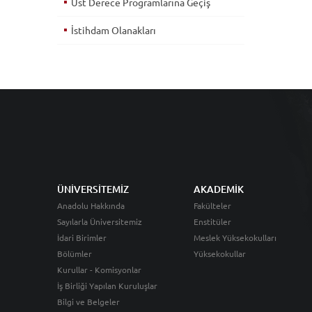
Üst Derece Programlarına Geçiş
İstihdam Olanakları
ÜNİVERSİTEMİZ
AKADEMİK
Anadolu Hakkında
Fakülteler
Sayılarla Üniversitemiz
Enstitüler
İdari Birimler
Meslek Yüksekokulları
Bölümler
Yüksekokullar
Kurullar - Komisyonlar
İş Birliği Yapılan Kuruluşlar
Bilgi ve Belgeler