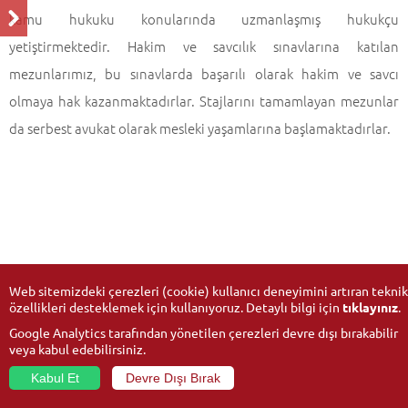
kamu hukuku konularında uzmanlaşmış hukukçu
yetiştirmektedir. Hakim ve savcılık sınavlarına katılan
mezunlarımız, bu sınavlarda başarılı olarak hakim ve savcı
olmaya hak kazanmaktadırlar. Stajlarını tamamlayan mezunlar
da serbest avukat olarak mesleki yaşamlarına başlamaktadırlar.
Web sitemizdeki çerezleri (cookie) kullanıcı deneyimini artıran teknik
özellikleri desteklemek için kullanıyoruz. Detaylı bilgi için
tıklayınız
.
Google Analytics tarafından yönetilen çerezleri devre dışı bırakabilir
veya kabul edebilirsiniz.
Kabul Et
Devre Dışı Bırak
© 2026
Anadolu Üniversitesi
- Tüm hakları saklıdır.