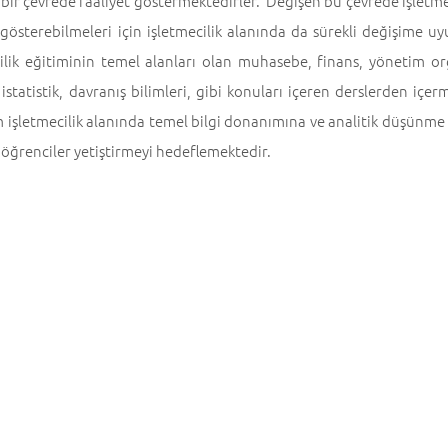
bir çevrede faaliyet göstermektedirler. Değişen bu çevrede işletmeler
t gösterebilmeleri için işletmecilik alanında da sürekli değişim
ilik eğitiminin temel alanları olan muhasebe, finans, yönetim or
, istatistik, davranış bilimleri, gibi konuları içeren derslerden içe
işletmecilik alanında temel bilgi donanımına ve analitik düşünme y
i öğrenciler yetiştirmeyi hedeflemektedir.