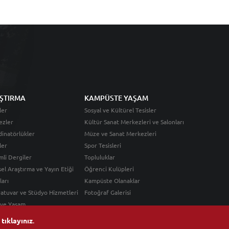
ŞTIRMA
KAMPÜSTE YAŞAM
ler
Sosyal ve Kültürel Tesisler
ezler
Kültür Sanat Merkezleri ve Salonları
inatörlükler
Müze ve Sanat Merkezleri
ler
Spor Tesisleri
li Dergiler
Topluluklar
sel Araştırma ve Yayın Etiği
Öğrenci Kulüpleri
ları
Kampüste Olanaklar
atuvar ve Stüdyo Hizmetleri
Fotoğraf Galerisi
 ve Yaşam
n
tıklayınız
.