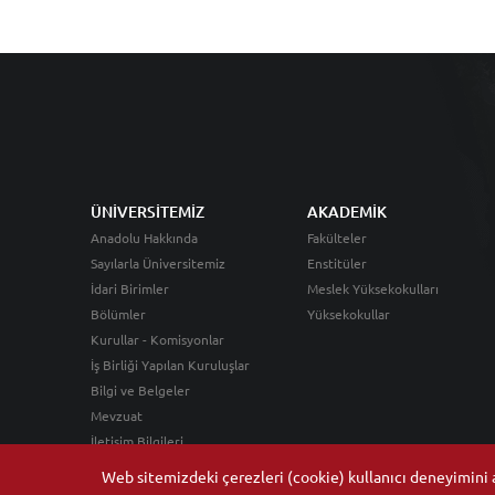
ÜNİVERSİTEMİZ
AKADEMİK
Anadolu Hakkında
Fakülteler
Sayılarla Üniversitemiz
Enstitüler
İdari Birimler
Meslek Yüksekokulları
Bölümler
Yüksekokullar
Kurullar - Komisyonlar
İş Birliği Yapılan Kuruluşlar
Bilgi ve Belgeler
Mevzuat
İletişim Bilgileri
Web sitemizdeki çerezleri (cookie) kullanıcı deneyimini ar