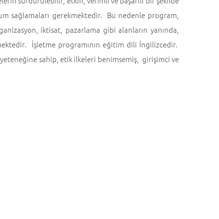
in sürdürülebilir, etkin, verimli ve başarılı bir şekilde
e uyum sağlamaları gerekmektedir. Bu nedenle program,
ganizasyon, iktisat, pazarlama gibi alanların yanında,
rmektedir. İşletme programının eğitim dili İngilizcedir.
eteneğine sahip, etik ilkeleri benimsemiş, girişimci ve