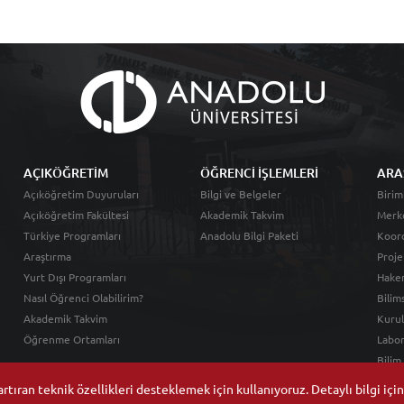
AÇIKÖĞRETİM
ÖĞRENCİ İŞLEMLERİ
ARA
Açıköğretim Duyuruları
Bilgi ve Belgeler
Birim
Açıköğretim Fakültesi
Akademik Takvim
Merk
Türkiye Programları
Anadolu Bilgi Paketi
Koord
Araştırma
Proje
Yurt Dışı Programları
Hakem
Nasıl Öğrenci Olabilirim?
Bilim
Akademik Takvim
Kurul
Öğrenme Ortamları
Labor
Bilim
tıran teknik özellikleri desteklemek için kullanıyoruz. Detaylı bilgi içi