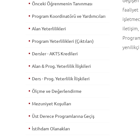
değişen 
Önceki Öğrenmenin Tanınması
faaliye
Program Koordinatörü ve Yardımcıları
işletmec
iletişim
Alan Yeterlilikleri
Program 
Program Yeterlilikleri (Çıktıları)
yenilikç
Dersler - AKTS Kredileri
Alan & Prog. Yeterlilik İlişkileri
Ders - Prog. Yeterlilik İlişkileri
Ölçme ve Değerlendirme
Mezuniyet Koşulları
Üst Derece Programlarına Geçiş
İstihdam Olanakları