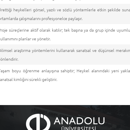
Ürettiği heykelleri görsel, yazılı ve sözlü yöntemlerle etkin şekilde su
ortamlarda çalışmalarını profesyonelce paylaşır.
Proje süreçlerine aktif olarak katılır; tek başına ya da grup içinde uyum
kullanımını planlar ve yönetir.
Bilimsel araştırma yöntemlerini kullanarak sanatsal ve düşünsel merakını d
yönlendirir.
Yaşam boyu öğrenme anlayışına sahiptir; Heykel alanındaki yeni yaklaş
anatsal kimliğini sürekli geliştirir.