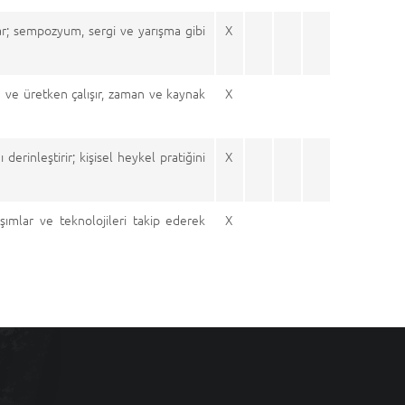
nar; sempozyum, sergi ve yarışma gibi
X
lu ve üretken çalışır, zaman ve kaynak
X
erinleştirir; kişisel heykel pratiğini
X
ımlar ve teknolojileri takip ederek
X