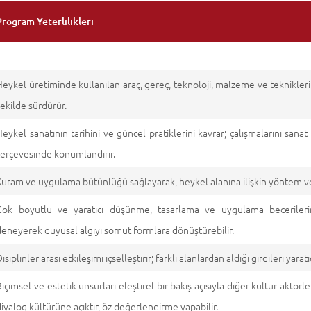
Program Yeterlilikleri
Heykel üretiminde kullanılan araç, gereç, teknoloji, malzeme ve teknikleri bi
şekilde sürdürür.
Heykel sanatının tarihini ve güncel pratiklerini kavrar; çalışmalarını sana
çerçevesinde konumlandırır.
Kuram ve uygulama bütünlüğü sağlayarak, heykel alanına ilişkin yöntem ve 
Çok boyutlu ve yaratıcı düşünme, tasarlama ve uygulama becerilerini 
deneyerek duyusal algıyı somut formlara dönüştürebilir.
isiplinler arası etkileşimi içselleştirir; farklı alanlardan aldığı girdileri yar
içimsel ve estetik unsurları eleştirel bir bakış açısıyla diğer kültür aktörleri
diyalog kültürüne açıktır, öz değerlendirme yapabilir.