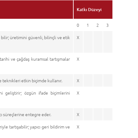
Katkı Düzeyi
0
1
2
3
lir; üretimini güvenli, bilinçli ve etik
X
t tarihi ve çağdaş kuramsal tartışmalar
X
teknikleri etkin biçimde kullanır.
X
geliştirir; özgün ifade biçimlerini
X
atıcı süreçlerine entegre eder.
X
yle tartışabilir; yapıcı geri bildirim ve
X