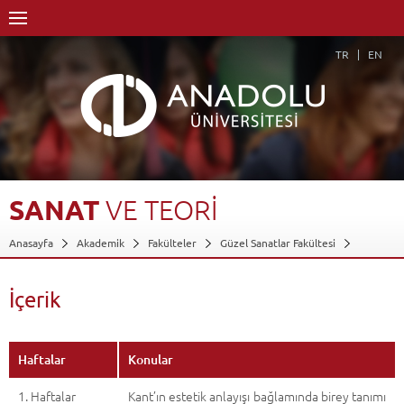
TR
EN
SANAT
VE
TEORİ
Anasayfa
Akademik
Fakülteler
Güzel Sanatlar Fakültesi
Heykel Bölümü
Dersler - AKTS Kredileri
Sanat ve Teori
İçerik
Geri Dön
İçerik
Haftalar
Konular
1. Haftalar
Kant’ın estetik anlayışı bağlamında birey tanımı