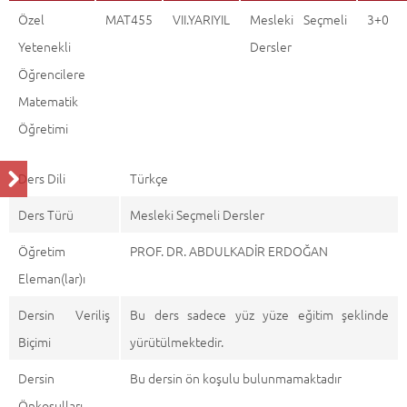
Özel Yetenekli Öğrencilere Matematik Öğretimi
Tanıtım
Geri Dön
Özel
MAT455
VII.YARIYIL
Mesleki Seçmeli
3+0
Yetenekli
Dersler
Öğrencilere
Matematik
Öğretimi
Ders Dili
Türkçe
Ders Türü
Mesleki Seçmeli Dersler
Öğretim
PROF. DR. ABDULKADİR ERDOĞAN
Eleman(lar)ı
Dersin Veriliş
Bu ders sadece yüz yüze eğitim şeklinde
Biçimi
yürütülmektedir.
Dersin
Bu dersin ön koşulu bulunmamaktadır
Önkoşulları