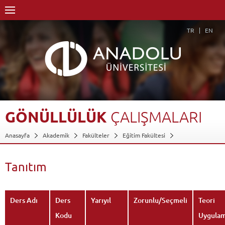
TR
EN
GÖNÜLLÜLÜK
ÇALIŞMALARI
Anasayfa
Akademik
Fakülteler
Eğitim Fakültesi
Temel Eğitim Bölümü
Sınıf Öğretmenliği Programı
Dersler - AKTS Kredileri
Gönüllülük Çalışmaları
Tanıtım
Tanıtım
Geri Dön
Ders Adı
Ders
Yarıyıl
Zorunlu/Seçmeli
Teori
Kodu
Uygula