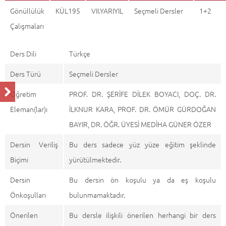
Gönüllülük
KÜL195
VII.YARIYIL
Seçmeli Dersler
1+2
Çalışmaları
Ders Dili
Türkçe
Ders Türü
Seçmeli Dersler
Öğretim
PROF. DR. ŞERİFE DİLEK BOYACI, DOÇ. DR.
Eleman(lar)ı
İLKNUR KARA, PROF. DR. ÖMÜR GÜRDOĞAN
BAYIR, DR. ÖĞR. ÜYESİ MEDİHA GÜNER ÖZER
Dersin Veriliş
Bu ders sadece yüz yüze eğitim şeklinde
Biçimi
yürütülmektedir.
Dersin
Bu dersin ön koşulu ya da eş koşulu
Önkoşulları
bulunmamaktadır.
Önerilen
Bu dersle ilişkili önerilen herhangi bir ders