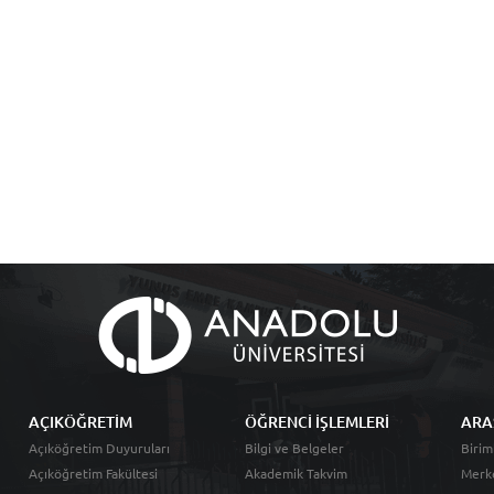
AÇIKÖĞRETİM
ÖĞRENCİ İŞLEMLERİ
ARA
Açıköğretim Duyuruları
Bilgi ve Belgeler
Birim
Açıköğretim Fakültesi
Akademik Takvim
Merk