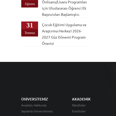
Önlisans/Lisans Programları
Ağustos
için Uluslararası Öğrenci Ek
Başvuruları Başlamıştır.
31
Çocuk Eğitimi Uygulama ve
Araştırma Merkezi 2026-
Temmuz
2027 Güz Dönemi Program
Önerisi
ÜNİVERSİTEMİZ
AKADEMİK
Anadolu Hakkında
Fakülteler
Sayılarla Üniversitemiz
Enstitüler