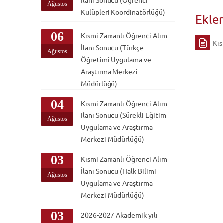
İlanı Sonucu (Öğrenci
Ağustos
Kulüpleri Koordinatörlüğü)
Ekle
06
Kısmi Zamanlı Öğrenci Alım
Kıs
İlanı Sonucu (Türkçe
Ağustos
Öğretimi Uygulama ve
Araştırma Merkezi
Müdürlüğü)
04
Kısmi Zamanlı Öğrenci Alım
İlanı Sonucu (Sürekli Eğitim
Ağustos
Uygulama ve Araştırma
Merkezi Müdürlüğü)
03
Kısmi Zamanlı Öğrenci Alım
İlanı Sonucu (Halk Bilimi
Ağustos
Uygulama ve Araştırma
Merkezi Müdürlüğü)
03
2026-2027 Akademik yılı