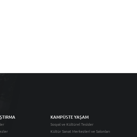
ŞTIRMA
KAMPÜSTE YAŞAM
ler
Sosyal ve Kültürel Tesisler
ezler
Kültür Sanat Merkezleri ve Salonları