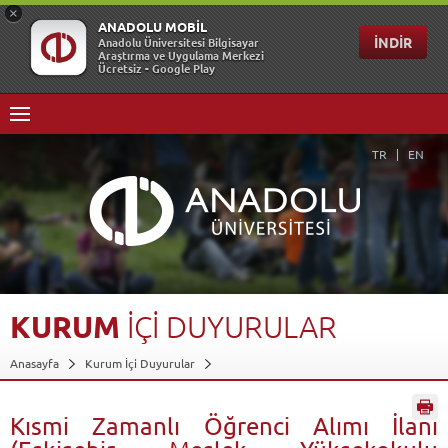
TR
EN
KURUM
İÇİ
DUYURULAR
Anasayfa
Kurum İçi Duyurular
Kısmi Zamanlı Öğrenci Alımı İlanı (Eskişehir Meslek Yüksekokulu
Müdürlüğü)
Geri Dön
Kısmi Zamanlı Öğrenci Alımı İlanı