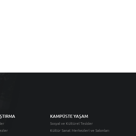
ŞTIRMA
KAMPÜSTE YAŞAM
ler
Sosyal ve Kültürel Tesisler
ezler
Kültür Sanat Merkezleri ve Salonları