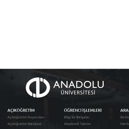
AÇIKÖĞRETİM
ÖĞRENCİ İŞLEMLERİ
ARA
Açıköğretim Duyuruları
Bilgi ve Belgeler
Birim
Açıköğretim Fakültesi
Akademik Takvim
Merk