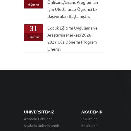
Önlisans/Lisans Programları
Ağustos
için Uluslararası Öğrenci Ek
Başvuruları Başlamıştır.
31
Çocuk Eğitimi Uygulama ve
Araştırma Merkezi 2026-
Temmuz
2027 Güz Dönemi Program
Önerisi
ÜNİVERSİTEMİZ
AKADEMİK
Anadolu Hakkında
Fakülteler
Sayılarla Üniversitemiz
Enstitüler