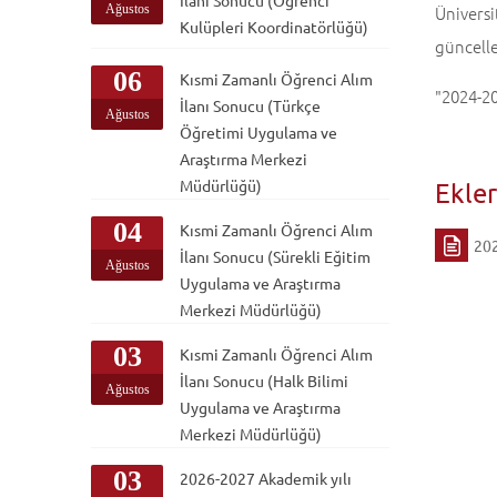
İlanı Sonucu (Öğrenci
Ağustos
Ünivers
Kulüpleri Koordinatörlüğü)
güncelle
06
Kısmi Zamanlı Öğrenci Alım
"2024-20
İlanı Sonucu (Türkçe
Ağustos
Öğretimi Uygulama ve
Araştırma Merkezi
Müdürlüğü)
Ekle
04
Kısmi Zamanlı Öğrenci Alım
202
İlanı Sonucu (Sürekli Eğitim
Ağustos
Uygulama ve Araştırma
Merkezi Müdürlüğü)
03
Kısmi Zamanlı Öğrenci Alım
İlanı Sonucu (Halk Bilimi
Ağustos
Uygulama ve Araştırma
Merkezi Müdürlüğü)
03
2026-2027 Akademik yılı