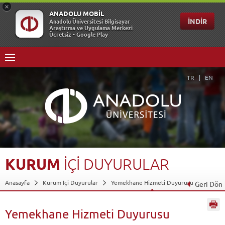
TR
EN
KURUM
İÇİ
DUYURULAR
Anasayfa
Kurum İçi Duyurular
Yemekhane Hizmeti Duyurusu
Geri Dön
Yemekhane Hizmeti Duyurusu