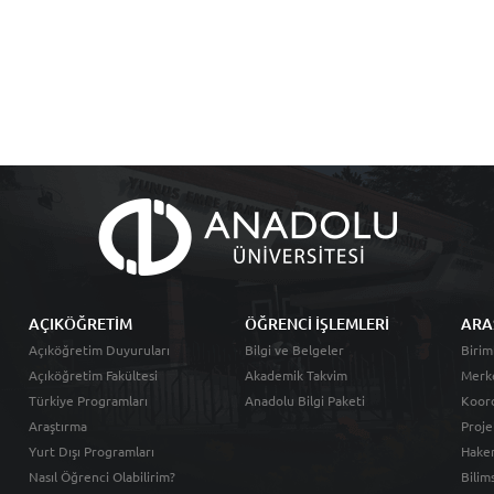
AÇIKÖĞRETİM
ÖĞRENCİ İŞLEMLERİ
ARA
Açıköğretim Duyuruları
Bilgi ve Belgeler
Birim
Açıköğretim Fakültesi
Akademik Takvim
Merk
Türkiye Programları
Anadolu Bilgi Paketi
Koord
Araştırma
Proje
Yurt Dışı Programları
Hakem
Nasıl Öğrenci Olabilirim?
Bilim