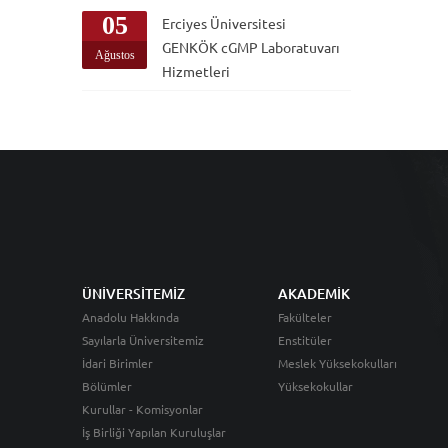
05
Erciyes Üniversitesi
GENKÖK cGMP Laboratuvarı
Ağustos
Hizmetleri
ÜNİVERSİTEMİZ
AKADEMİK
Anadolu Hakkında
Fakülteler
Sayılarla Üniversitemiz
Enstitüler
İdari Birimler
Meslek Yüksekokulları
Bölümler
Yüksekokullar
Kurullar - Komisyonlar
İş Birliği Yapılan Kuruluşlar