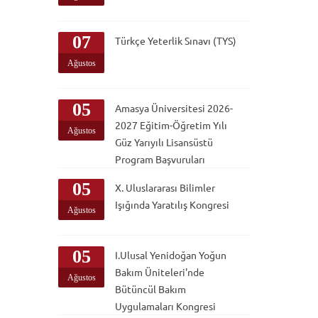
07
Türkçe Yeterlik Sınavı (TYS)
Ağustos
05
Amasya Üniversitesi 2026-
2027 Eğitim-Öğretim Yılı
Ağustos
Güz Yarıyılı Lisansüstü
Program Başvuruları
05
X. Uluslararası Bilimler
Işığında Yaratılış Kongresi
Ağustos
05
I.Ulusal Yenidoğan Yoğun
Bakım Üniteleri'nde
Ağustos
Bütüncül Bakım
Uygulamaları Kongresi