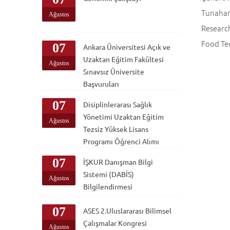
Tunahan
Ağustos
Research
Food Tec
07
Ankara Üniversitesi Açık ve
Uzaktan Eğitim Fakültesi
Ağustos
Sınavsız Üniversite
Başvuruları
07
Disiplinlerarası Sağlık
Yönetimi Uzaktan Eğitim
Ağustos
Tezsiz Yüksek Lisans
Programı Öğrenci Alımı
07
İŞKUR Danışman Bilgi
Sistemi (DABİS)
Ağustos
Bilgilendirmesi
07
ASES 2.Uluslararası Bilimsel
Çalışmalar Kongresi
Ağustos