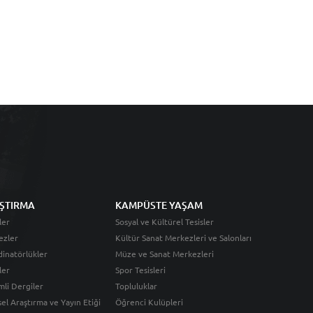
ŞTIRMA
KAMPÜSTE YAŞAM
ler
Sosyal ve Kültürel Tesisler
ezler
Kültür Sanat Merkezleri ve Salonları
inatörlükler
Müze ve Sanat Merkezleri
ler
Spor Tesisleri
li Dergiler
Topluluklar
sel Araştırma ve Yayın Etiği
Öğrenci Kulüpleri