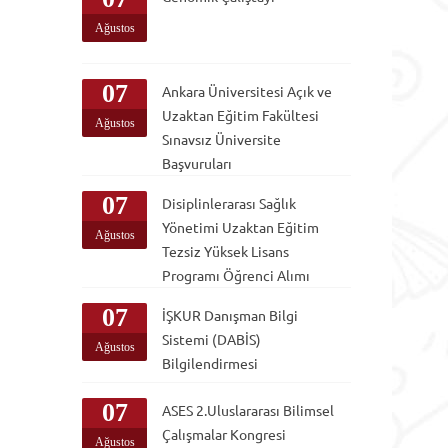
Ağustos
07
Ankara Üniversitesi Açık ve
Uzaktan Eğitim Fakültesi
Ağustos
Sınavsız Üniversite
Başvuruları
07
Disiplinlerarası Sağlık
Yönetimi Uzaktan Eğitim
Ağustos
Tezsiz Yüksek Lisans
Programı Öğrenci Alımı
07
İŞKUR Danışman Bilgi
Sistemi (DABİS)
Ağustos
Bilgilendirmesi
07
ASES 2.Uluslararası Bilimsel
Çalışmalar Kongresi
Ağustos