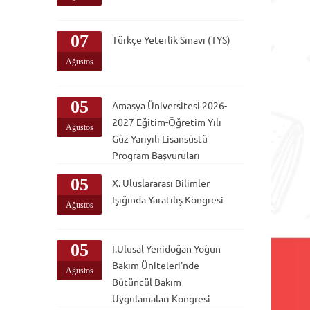
07
Türkçe Yeterlik Sınavı (TYS)
Ağustos
05
Amasya Üniversitesi 2026-
2027 Eğitim-Öğretim Yılı
Ağustos
Güz Yarıyılı Lisansüstü
Program Başvuruları
05
X. Uluslararası Bilimler
Işığında Yaratılış Kongresi
Ağustos
05
I.Ulusal Yenidoğan Yoğun
Bakım Üniteleri'nde
Ağustos
Bütüncül Bakım
Uygulamaları Kongresi