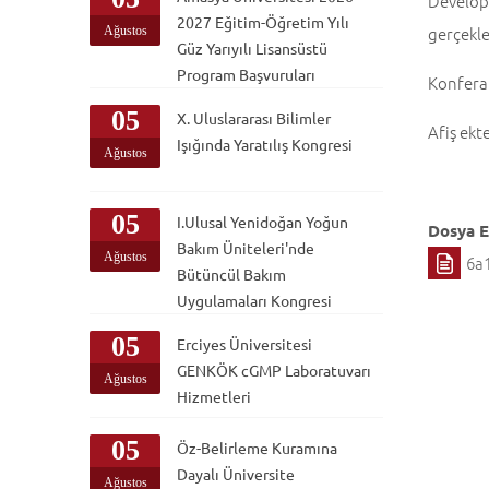
Develop
2027 Eğitim-Öğretim Yılı
gerçekleş
Ağustos
Güz Yarıyılı Lisansüstü
Program Başvuruları
Konferan
05
X. Uluslararası Bilimler
Afiş ekt
Işığında Yaratılış Kongresi
Ağustos
05
I.Ulusal Yenidoğan Yoğun
Dosya E
Bakım Üniteleri'nde
Ağustos
6a
Bütüncül Bakım
Uygulamaları Kongresi
05
Erciyes Üniversitesi
GENKÖK cGMP Laboratuvarı
Ağustos
Hizmetleri
05
Öz-Belirleme Kuramına
Dayalı Üniversite
Ağustos