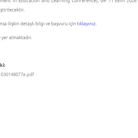
ment in Education and Learning Conference), 09- 11 Ekim 2026 ta
tirilecektir.
sa ilişkin detaylı bilgi ve başvuru için
tıklayınız.
e yer almaktadır.
ki:
1030148077e.pdf