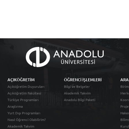
AÇIKÖĞRETİM
ÖĞRENCİ İŞLEMLERİ
ARA
Açıköğretim Duyuruları
Bilgi ve Belgeler
Birim
Açıköğretim Fakültesi
Akademik Takvim
Merk
Türkiye Programları
Anadolu Bilgi Paketi
Koord
Araştırma
Proje
Yurt Dışı Programları
Hakem
Nasıl Öğrenci Olabilirim?
Bilim
Akademik Takvim
Kurul