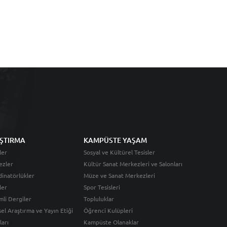
ŞTIRMA
KAMPÜSTE YAŞAM
ler
Sosyal ve Kültürel Tesisler
ezler
Kültür Sanat Merkezleri ve Salonları
inatörlükler
Müze ve Sanat Merkezleri
ler
Spor Tesisleri
li Dergiler
Topluluklar
sel Araştırma ve Yayın Etiği
Öğrenci Kulüpleri
ları
Kampüste Olanaklar