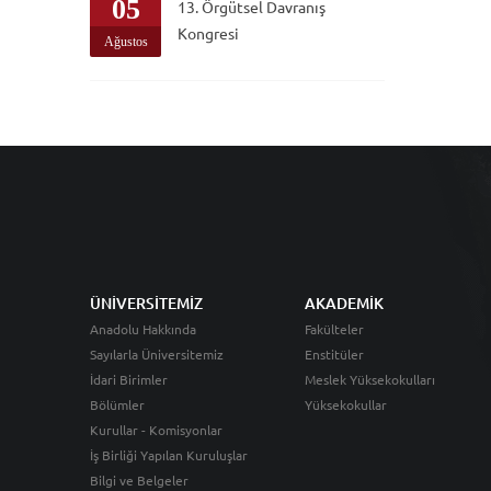
05
13. Örgütsel Davranış
Kongresi
Ağustos
ÜNİVERSİTEMİZ
AKADEMİK
Anadolu Hakkında
Fakülteler
Sayılarla Üniversitemiz
Enstitüler
İdari Birimler
Meslek Yüksekokulları
Bölümler
Yüksekokullar
Kurullar - Komisyonlar
İş Birliği Yapılan Kuruluşlar
Bilgi ve Belgeler