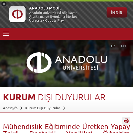
TR
EN
KURUM
DIŞI
DUYURULAR
Anasayfa
Kurum Dışı Duyurular
Mühendislik Eğitiminde Üretken Yapay Zekâ Destekli Yenilikçi Öğretim
Tasarımı Eğitimi
Geri Dön
Mühendislik Eğitiminde Üretken Yapay