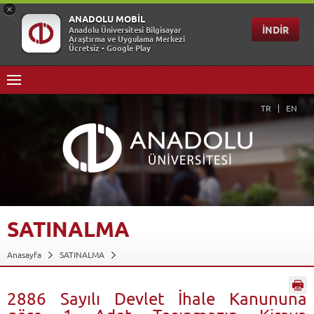
TR
EN
SATINALMA
Anasayfa
SATINALMA
2886 Sayılı Devlet İhale Kanununa göre 1 Adet Taşınmazın Kiraya
Verilmesi
Geri Dön
2886 Sayılı Devlet İhale Kanununa