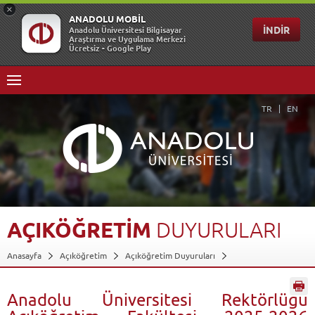
TR
EN
AÇIKÖĞRETİM
DUYURULARI
Anasayfa
Açıköğretim
Açıköğretim Duyuruları
Anadolu Üniversitesi Rektörlüğü Açıköğretim Fakültesi 2025-2026
Öğretim Yılı İkinci...
Geri Dön
Anadolu Üniversitesi Rektörlüğü