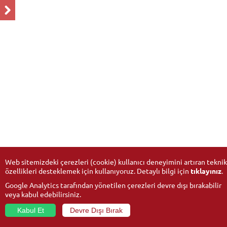
Web sitemizdeki çerezleri (cookie) kullanıcı deneyimini artıran teknik
özellikleri desteklemek için kullanıyoruz. Detaylı bilgi için
tıklayınız
.
Google Analytics tarafından yönetilen çerezleri devre dışı bırakabilir
veya kabul edebilirsiniz.
Kabul Et
Devre Dışı Bırak
© 2026
Anadolu Üniversitesi
- Tüm hakları saklıdır.