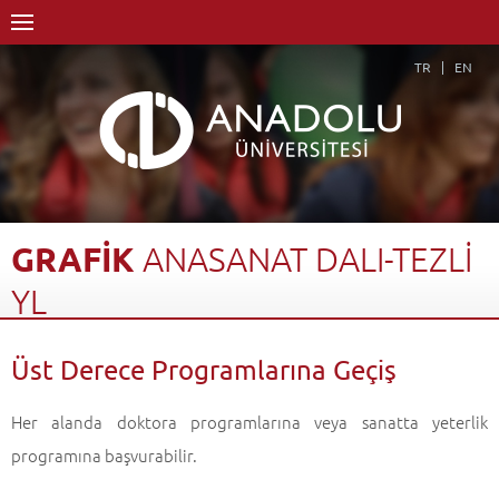
TR
EN
GRAFİK
ANASANAT
DALI-TEZLİ
YL
Anasayfa
Akademik
Enstitüler
Lisansüstü Eğitim Enstitüsü
Üst Derece Programlarına Geçiş
Grafik Anasanat Dalı
Grafik Anasanat Dalı-Tezli YL
Üst Derece Programlarına Geçiş
Geri Dön
Her alanda doktora programlarına veya sanatta yeterlik
programına başvurabilir.