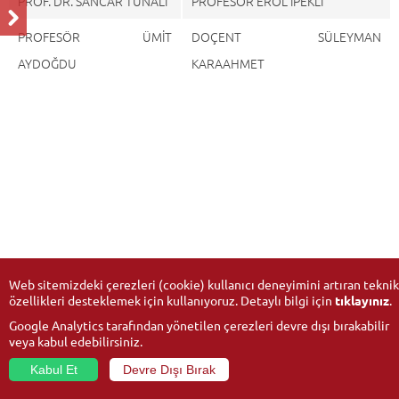
PROF. DR. SANCAR TUNALI
PROFESÖR EROL İPEKLİ
PROFESÖR ÜMİT
DOÇENT SÜLEYMAN
AYDOĞDU
KARAAHMET
Web sitemizdeki çerezleri (cookie) kullanıcı deneyimini artıran teknik
özellikleri desteklemek için kullanıyoruz. Detaylı bilgi için
tıklayınız
.
Google Analytics tarafından yönetilen çerezleri devre dışı bırakabilir
veya kabul edebilirsiniz.
Kabul Et
Devre Dışı Bırak
© 2026
Anadolu Üniversitesi
- Tüm hakları saklıdır.