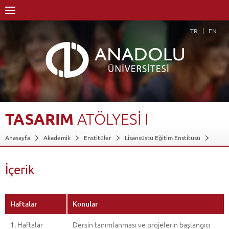
TR
EN
TASARIM
ATÖLYESİ
I
Anasayfa
Akademik
Enstitüler
Lisansüstü Eğitim Enstitüsü
Grafik Anasanat Dalı
Grafik Anasanat Dalı-Tezli YL
Dersler - AKTS Kredileri
Tasarım Atölyesi I
İçerik
İçerik
Geri Dön
Haftalar
Konular
1. Haftalar
Dersin tanımlanması ve projelerin başlangıcı