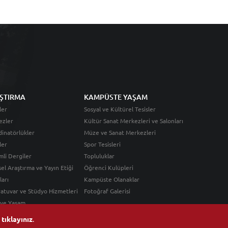
ŞTIRMA
KAMPÜSTE YAŞAM
ler
Sosyal ve Kültürel Tesisler
ezler
Kültür Sanat Merkezleri ve Salonları
inatörlükler
Müze ve Sanat Merkezleri
ler
Spor Tesisleri
li Dergiler
Topluluklar
sel Araştırma ve Yayın Etiği
Öğrenci Kulüpleri
ları
Kampüste Olanaklar
atuvar ve Stüdyo Hizmetleri
Fotoğraf Galerisi
 ve Yaşam
n
tıklayınız
.