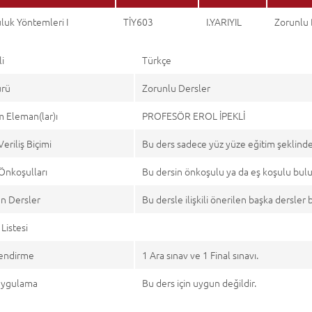
luk Yöntemleri I
TİY603
I.YARIYIL
Zorunlu 
li
Türkçe
ürü
Zorunlu Dersler
 Eleman(lar)ı
PROFESÖR EROL İPEKLİ
Veriliş Biçimi
Bu ders sadece yüz yüze eğitim şeklind
Önkoşulları
Bu dersin önkoşulu ya da eş koşulu bu
n Dersler
Bu dersle ilişkili önerilen başka dersle
Listesi
endirme
1 Ara sınav ve 1 Final sınavı.
 Uygulama
Bu ders için uygun değildir.