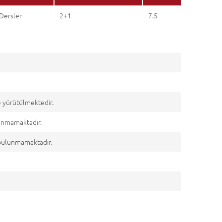
Dersler
2+1
7.5
e yürütülmektedir.
lunmamaktadır.
r bulunmamaktadır.