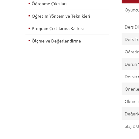
Öğrenme Çıktıları
Oyuncu
Öğretim Yöntem ve Teknikleri
Ders Di
Program Çıktılarına Katkısı
Ders T
Ölçme ve Değerlendirme
Öğretim
Dersin 
Dersin 
Önerile
Okuma 
Değerl
Staj &