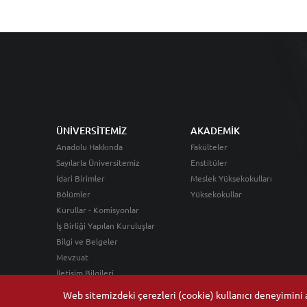
ÜNİVERSİTEMİZ
AKADEMİK
Anadolu Hakkında
Fakülteler
Sayılarla Üniversitemiz
Enstitüler
İdari Birimler
Meslek Yüksekokulları
Bölümler
Yüksekokullar
Kurullar - Komisyonlar
İş Birliği Yapılan Kuruluşlar
Bilgi ve Belgeler
Mevzuat
İletişim Bilgileri
Web sitemizdeki çerezleri (cookie) kullanıcı deneyimini ar