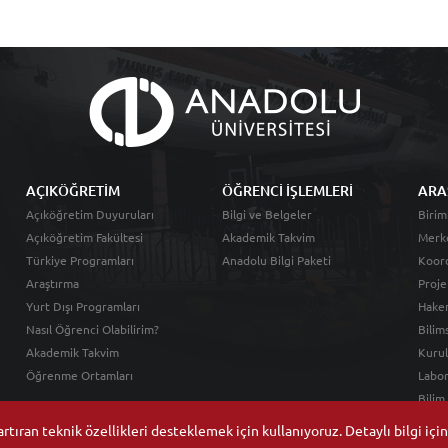
AÇIKÖĞRETİM
ÖĞRENCİ İŞLEMLERİ
ARA
Açıköğretim Duyuruları
Bilgi ve Belgeler
Birim
Açıköğretim Fakültesi
Akademik Takvim
Merk
Türkiye Programları
Anadolu Bilgi Paketi
Koord
Araştırma
Proje
Yurt Dışı Programları
Hakem
Nasıl Öğrenci Olabilirim?
Bilim
Akademik Takvim
Kurul
Öğrenme Ortamları
Labor
Bilim
tıran teknik özellikleri desteklemek için kullanıyoruz. Detaylı bilgi içi