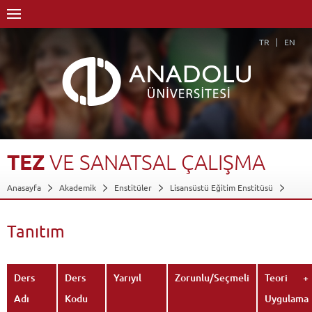
TR
EN
TEZ
VE
SANATSAL
ÇALIŞMA
Anasayfa
Akademik
Enstitüler
Lisansüstü Eğitim Enstitüsü
Sahne Sanatları Anasanat Dalı
Sahne Sanatları ASD-Sanatta Yeterlik
Tiyatro Sanat Dalı-Sanatta Yeterlik
Dersler - AKTS Kredileri
Tanıtım
Tez ve Sanatsal Çalışma
Tanıtım
Geri Dön
Ders
Ders
Yarıyıl
Zorunlu/Seçmeli
Teori +
Adı
Kodu
Uygulama