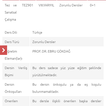
Tez ve
TEZ901
VIII.YARIYIL
Zorunlu Dersler
0+1
Sanatsal
Çalışma
Ders Dili
Türkçe
Ders Türü
Zorunlu Dersler
Öğretim
PROF. DR. EBRU GÖKDAĞ
Eleman(lar)ı
Dersin Veriliş
Bu ders sadece yüz yüze eğitim şeklinde
Biçimi
yürütülmektedir.
Dersin
Bu dersin önkoşulu ya da eş koşulu
Önkoşulları
bulunmamaktadır.
Önerilen
Bu dersle ilişkili önerilen başka dersler