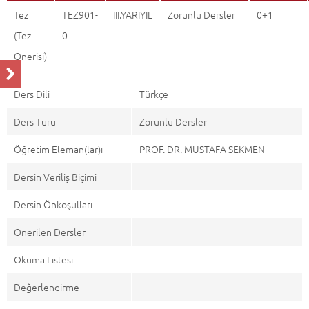
Tez
TEZ901-
III.YARIYIL
Zorunlu Dersler
0+1
(Tez
0
Önerisi)
Ders Dili
Türkçe
Ders Türü
Zorunlu Dersler
Öğretim Eleman(lar)ı
PROF. DR. MUSTAFA SEKMEN
Dersin Veriliş Biçimi
Dersin Önkoşulları
Önerilen Dersler
Okuma Listesi
Değerlendirme