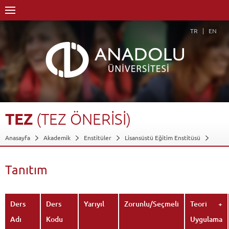
TR
EN
TEZ
(TEZ
ÖNERİSİ)
Anasayfa
Akademik
Enstitüler
Lisansüstü Eğitim Enstitüsü
Sahne Sanatları Anasanat Dalı
Sahne Sanatları ASD-Sanatta Yeterlik
Tiyatro Sanat Dalı-Sanatta Yeterlik
Dersler - AKTS Kredileri
Tanıtım
Tez (Tez Önerisi)
Tanıtım
Geri Dön
Ders
Ders
Yarıyıl
Zorunlu/Seçmeli
Teori +
Adı
Kodu
Uygulama