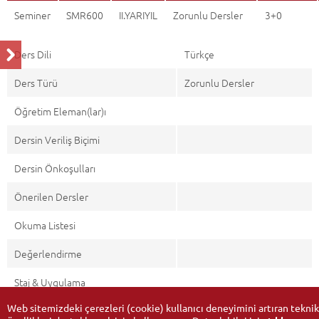
Seminer
SMR600
II.YARIYIL
Zorunlu Dersler
3+0
Ders Dili
Türkçe
Ders Türü
Zorunlu Dersler
Öğretim Eleman(lar)ı
Dersin Veriliş Biçimi
Dersin Önkoşulları
Önerilen Dersler
Okuma Listesi
Değerlendirme
Staj & Uygulama
Web sitemizdeki çerezleri (cookie) kullanıcı deneyimini artıran teknik