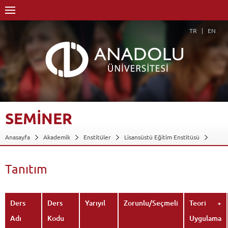
TR
EN
SEMİNER
Anasayfa
Akademik
Enstitüler
Lisansüstü Eğitim Enstitüsü
Sahne Sanatları Anasanat Dalı
Sahne Sanatları ASD-Sanatta Yeterlik
Tiyatro Sanat Dalı-Sanatta Yeterlik
Dersler - AKTS Kredileri
Tanıtım
Seminer
Tanıtım
Geri Dön
Ders
Ders
Yarıyıl
Zorunlu/Seçmeli
Teori +
Adı
Kodu
Uygulama