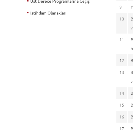
Üst Derece Programlarına Geçiş
9
Y
İstihdam Olanakları
10
B
v
11
B
b
12
B
13
B
v
14
B
15
B
16
B
17
B