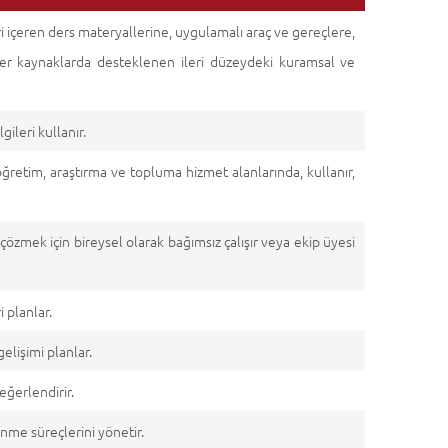
eri içeren ders materyallerine, uygulamalı araç ve gereçlere,
er kaynaklarda desteklenen ileri düzeydeki kuramsal ve
ileri kullanır.
öğretim, araştırma ve topluma hizmet alanlarında, kullanır,
özmek için bireysel olarak bağımsız çalışır veya ekip üyesi
i planlar.
gelişimi planlar.
değerlendirir.
nme süreçlerini yönetir.