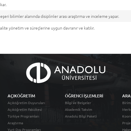
ıkar.
eşeri bilimler alanında disiplinler arası araştırma ve inceleme yapar.
alite yönetim ve süreçlerine uygun davranır ve katılır.
AÇIKÖĞRETİM
ÖĞRENCİ İŞLEMLERİ
ARA
Açıköğretim Duyuruları
Bilgi ve Belgeler
Birim
Açıköğretim Fakültesi
Akademik Takvim
Merk
Türkiye Programları
Anadolu Bilgi Paketi
Koord
Araştırma
Proje
Yurt Dışı Programları
Hakem