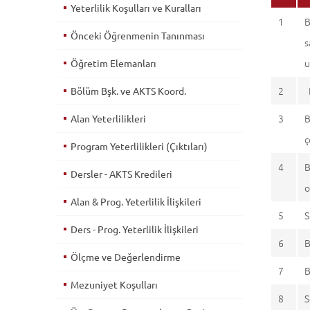
Yeterlilik Koşulları ve Kuralları
1
B
Önceki Öğrenmenin Tanınması
s
u
Öğretim Elemanları
2
B
Bölüm Bşk. ve AKTS Koord.
3
B
Alan Yeterlilikleri
ç
Program Yeterlilikleri (Çıktıları)
4
B
Dersler - AKTS Kredileri
o
Alan & Prog. Yeterlilik İlişkileri
5
S
Ders - Prog. Yeterlilik İlişkileri
6
B
Ölçme ve Değerlendirme
7
B
Mezuniyet Koşulları
8
S