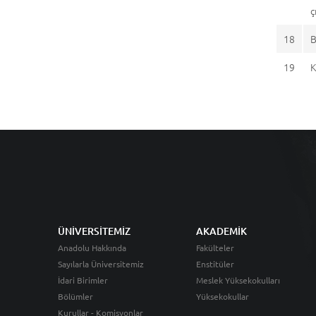
ç
18
B
19
K
ÜNİVERSİTEMİZ
AKADEMİK
Anadolu Hakkında
Fakülteler
Sayılarla Üniversitemiz
Enstitüler
İdari Birimler
Meslek Yüksekokulları
Bölümler
Yüksekokullar
Kurullar - Komisyonlar