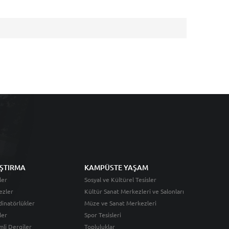
ŞTIRMA
KAMPÜSTE YAŞAM
ler
Sosyal ve Kültürel Tesisler
ezler
Kültür Sanat Merkezleri ve Salonları
inatörlükler
Müze ve Sanat Merkezleri
ler
Spor Tesisleri
li Dergiler
Topluluklar