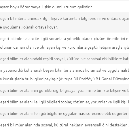
aşam boyu öğrenmeye ilişkin olumlu tutum geliştirir.
eşeri bilimler alanındaki ilgili kişi ve kurumları bilgilendirir ve onlara düşü
e uygulamalı olarak ortaya koyar.
eşeri bilimler alanı ile ilgili sorunlara yönelik olarak çözüm önerilerini ni
ulunan uzman olan ve olmayan kişi ve kurumlarla çeşitli iletişim araçlarıyla
eşeri bilimler alanındaki çeşitli sosyal, kültürel ve sanatsal etkinliklere katıl
ir yabancı dili kullanarak beşeri bilimler alanında kuramsal ve uygulamalı b
e kuruluşlarla bu bilgileri paylaşır (Avrupa Dil Portföyü B1 Genel Düzeyind
eşeri bilimler alanının gerektirdiği bilgisayar yazılımı ile birlikte bilişim ve b
eşeri bilimler alanı ile ilgili bilgileri toplar, çözümler, yorumlar ve ilgili kiş
eşeri bilimler alanı ile ilgili bilgilerin uygulanması sürecinde etik değerleri
eşeri bilimler alanında sosyal, kültürel hakların evrenselliğini destekler, s