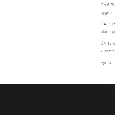
ÖA 8. Tü
uygulam
ÖA 9. Ta
olarak ç
ÖA 10. G
kuramlar
Ayrıntılı