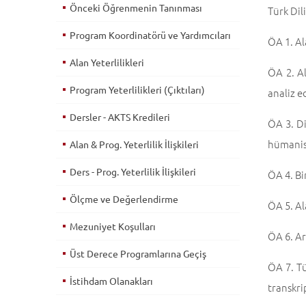
Önceki Öğrenmenin Tanınması
Türk Dil
Program Koordinatörü ve Yardımcıları
ÖA 1. Al
Alan Yeterlilikleri
ÖA 2. Al
Program Yeterlilikleri (Çıktıları)
analiz e
Dersler - AKTS Kredileri
ÖA 3. Di
hümanist
Alan & Prog. Yeterlilik İlişkileri
Ders - Prog. Yeterlilik İlişkileri
ÖA 4. Bir
Ölçme ve Değerlendirme
ÖA 5. Al
Mezuniyet Koşulları
ÖA 6. Ar
Üst Derece Programlarına Geçiş
ÖA 7. Tü
İstihdam Olanakları
transkri