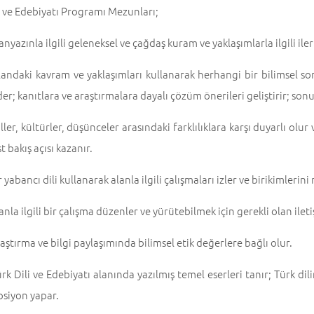
i ve Edebiyatı Programı Mezunları;
anyazınla ilgili geleneksel ve çağdaş kuram ve yaklaşımlarla ilgili il
andaki kavram ve yaklaşımları kullanarak herhangi bir bilimsel sor
der; kanıtlara ve araştırmalara dayalı çözüm önerileri geliştirir; sonuç
ller, kültürler, düşünceler arasındaki farklılıklara karşı duyarlı olu
 bakış açısı kazanır.
 yabancı dili kullanarak alanla ilgili çalışmaları izler ve birikimlerini
anla ilgili bir çalışma düzenler ve yürütebilmek için gerekli olan iletiş
aştırma ve bilgi paylaşımında bilimsel etik değerlere bağlı olur.
rk Dili ve Edebiyatı alanında yazılmış temel eserleri tanır; Türk dili
psiyon yapar.