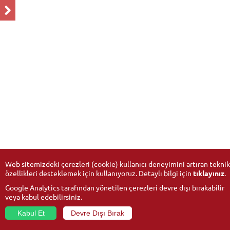
Web sitemizdeki çerezleri (cookie) kullanıcı deneyimini artıran teknik
özellikleri desteklemek için kullanıyoruz. Detaylı bilgi için
tıklayınız
.
Google Analytics tarafından yönetilen çerezleri devre dışı bırakabilir
veya kabul edebilirsiniz.
Kabul Et
Devre Dışı Bırak
© 2026
Anadolu Üniversitesi
- Tüm hakları saklıdır.