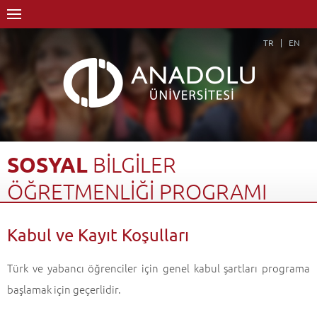
TR
EN
SOSYAL
BİLGİLER
ÖĞRETMENLİĞİ
PROGRAMI
Anasayfa
Akademik
Fakülteler
Eğitim Fakültesi
Kabul ve Kayıt Koşulları
Türkçe ve Sosyal Bilimler Eğitimi Bölümü
Sosyal Bilgiler Öğretmenliği Programı
Kabul ve Kayıt Koşulları
Geri Dön
Türk ve yabancı öğrenciler için genel kabul şartları programa
başlamak için geçerlidir.