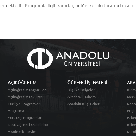
ermektedir. Programla ilgili kararlar, bölüm kurulu tarafından alın
AÇIKÖĞRETİM
ÖĞRENCİ İŞLEMLERİ
ARA
Açıköğretim Duyuruları
Bilgi ve Belgeler
Birim
Açıköğretim Fakültesi
Akademik Takvim
Merk
Türkiye Programları
Anadolu Bilgi Paketi
Koord
Araştırma
Proje
Yurt Dışı Programları
Hakem
Nasıl Öğrenci Olabilirim?
Bilim
Akademik Takvim
Kurul