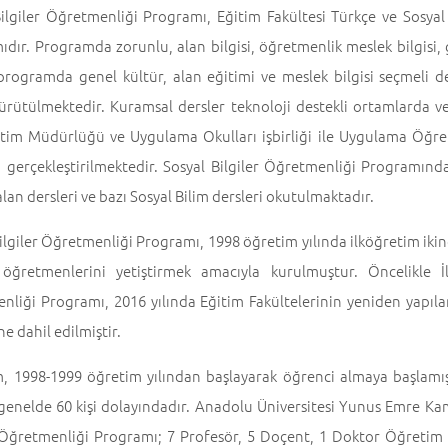
ilgiler Öğretmenliği Programı, Eğitim Fakültesi Türkçe ve Sosyal 
dır. Programda zorunlu, alan bilgisi, öğretmenlik meslek bilgisi, 
 programda genel kültür, alan eğitimi ve meslek bilgisi seçmeli d
ürütülmektedir. Kuramsal dersler teknoloji destekli ortamlarda ver
ğitim Müdürlüğü ve Uygulama Okulları işbirliği ile Uygulama Öğ
a gerçekleştirilmektedir. Sosyal Bilgiler Öğretmenliği Programında 
alan dersleri ve bazı Sosyal Bilim dersleri okutulmaktadır.
ilgiler Öğretmenliği Programı, 1998 öğretim yılında ilköğretim ikin
r öğretmenlerini yetiştirmek amacıyla kurulmuştur. Öncelikle
liği Programı, 2016 yılında Eğitim Fakültelerinin yeniden yapılan
 dahil edilmiştir.
, 1998-1999 öğretim yılından başlayarak öğrenci almaya başlamışt
e genelde 60 kişi dolayındadır. Anadolu Üniversitesi Yunus Emre K
 Öğretmenliği Programı; 7 Profesör, 5 Doçent, 1 Doktor Öğretim Ü