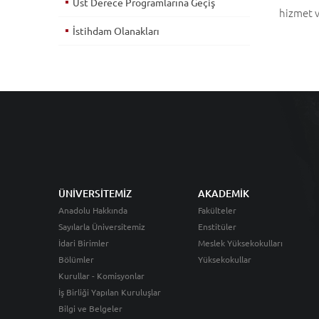
Üst Derece Programlarına Geçiş
hizmet v
İstihdam Olanakları
ÜNİVERSİTEMİZ
AKADEMİK
Anadolu Hakkında
Fakülteler
Sayılarla Üniversitemiz
Enstitüler
İdari Birimler
Meslek Yüksekokulları
Bölümler
Yüksekokullar
Kurullar - Komisyonlar
İş Birliği Yapılan Kuruluşlar
Bilgi ve Belgeler