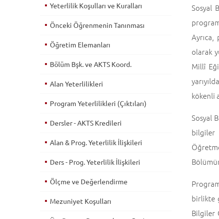
Yeterlilik Koşulları ve Kuralları
Sosyal B
programı
Önceki Öğrenmenin Tanınması
Ayrıca,
Öğretim Elemanları
olarak y
Bölüm Bşk. ve AKTS Koord.
Millî E
yarıyıld
Alan Yeterlilikleri
kökenli 
Program Yeterlilikleri (Çıktıları)
Sosyal B
Dersler - AKTS Kredileri
bilgile
Alan & Prog. Yeterlilik İlişkileri
Öğretmen
Bölümüne
Ders - Prog. Yeterlilik İlişkileri
Ölçme ve Değerlendirme
Program
birlikt
Mezuniyet Koşulları
Bilgiler