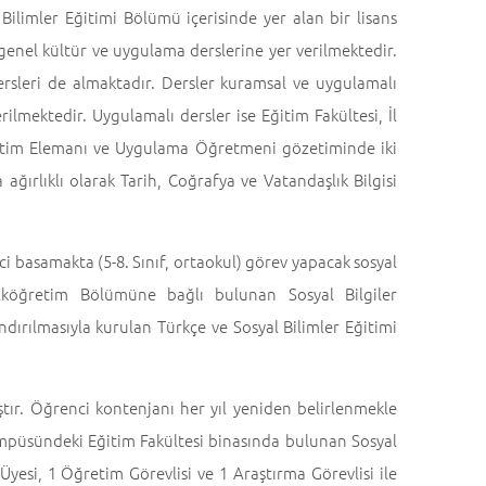
Bilimler Eğitimi Bölümü içerisinde yer alan bir lisans
genel kültür ve uygulama derslerine yer verilmektedir.
ersleri de almaktadır. Dersler kuramsal ve uygulamalı
ilmektedir. Uygulamalı dersler ise Eğitim Fakültesi, İl
retim Elemanı ve Uygulama Öğretmeni gözetiminde iki
ağırlıklı olarak Tarih, Coğrafya ve Vatandaşlık Bilgisi
ci basamakta (5-8. Sınıf, ortaokul) görev yapacak sosyal
 İlköğretim Bölümüne bağlı bulunan Sosyal Bilgiler
dırılmasıyla kurulan Türkçe ve Sosyal Bilimler Eğitimi
ır. Öğrenci kontenjanı her yıl yeniden belirlenmekle
ampüsündeki Eğitim Fakültesi binasında bulunan Sosyal
yesi, 1 Öğretim Görevlisi ve 1 Araştırma Görevlisi ile