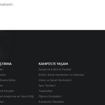
maktadır.
ŞTIRMA
KAMPÜSTE YAŞAM
ler
Sosyal ve Kültürel Tesisler
ezler
Kültür Sanat Merkezleri ve Salonları
inatörlükler
Müze ve Sanat Merkezleri
ler
Spor Tesisleri
li Dergiler
Topluluklar
sel Araştırma ve Yayın Etiği
Öğrenci Kulüpleri
ları
Kampüste Olanaklar