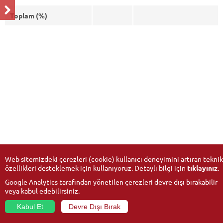
Toplam (%)
Web sitemizdeki çerezleri (cookie) kullanıcı deneyimini artıran teknik
özellikleri desteklemek için kullanıyoruz. Detaylı bilgi için
tıklayınız
.
Google Analytics tarafından yönetilen çerezleri devre dışı bırakabilir
veya kabul edebilirsiniz.
Kabul Et
Devre Dışı Bırak
© 2026
Anadolu Üniversitesi
- Tüm hakları saklıdır.