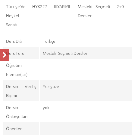
Türkiye’de
HYK227
III.YARIYIL
Mesleki Seçmeli
2+0
Heykel
Dersler
Sanatı
Ders Dili
Türkçe
Ders Türü
Mesleki Seçmeli Dersler
Öğretim
Eleman(lar)ı
Dersin Veriliş
Yüz yüze
Biçimi
Dersin
yok
Önkoşulları
Önerilen