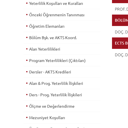
Yeterlilik Koşulları ve Kuralları
PROF. 
Önceki Öğrenmenin Tanınması
BÖLÜM
Öğretim Elemanları
DOÇ. 
Bölüm Bşk. ve AKTS Koord.
ECTS 
Alan Yeterlilikleri
DOÇ. 
Program Yeterlilikleri (Çıktıları)
Dersler - AKTS Kredileri
Alan & Prog. Yeterlilik İlişkileri
Ders - Prog. Yeterlilik İlişkileri
Ölçme ve Değerlendirme
Mezuniyet Koşulları