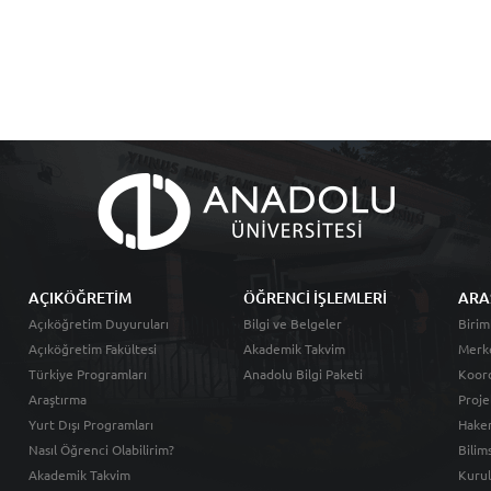
AÇIKÖĞRETİM
ÖĞRENCİ İŞLEMLERİ
ARA
Açıköğretim Duyuruları
Bilgi ve Belgeler
Birim
Açıköğretim Fakültesi
Akademik Takvim
Merk
Türkiye Programları
Anadolu Bilgi Paketi
Koord
Araştırma
Proje
Yurt Dışı Programları
Hakem
Nasıl Öğrenci Olabilirim?
Bilim
Akademik Takvim
Kurul