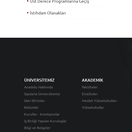
Üst Derece Programlarına Geçiş
İstihdam Olanakları
ÜNİVERSİTEMİZ
AKADEMİK
Anadolu Hakkında
Fakülteler
Sayılarla Üniversitemiz
Enstitüler
İdari Birimler
Meslek Yüksekokulları
Bölümler
Yüksekokullar
Kurullar - Komisyonlar
İş Birliği Yapılan Kuruluşlar
Bilgi ve Belgeler