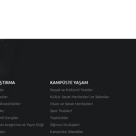
ŞTIRMA
KAMPÜSTE YAŞAM
ler
Sosyal ve Kültürel Tesisler
ezler
Kültür Sanat Merkezleri ve Salonları
inatörlükler
Müze ve Sanat Merkezleri
ler
Spor Tesisleri
li Dergiler
Topluluklar
sel Araştırma ve Yayın Etiği
Öğrenci Kulüpleri
ları
Kampüste Olanaklar