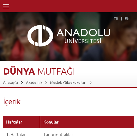
TR
EN
DÜNYA
MUTFAĞI
Anasayfa
Akademik
Meslek Yüksekokulları
Eskişehir Meslek Yüksekokulu
Otel, Lokanta ve İkram Hizmetleri Bölümü
Aşçılık Programı
İçerik
Dersler - AKTS Kredileri
Dünya Mutfağı
İçerik
Geri Dön
Haftalar
Konular
1. Haftalar
Tarihi mutfaklar