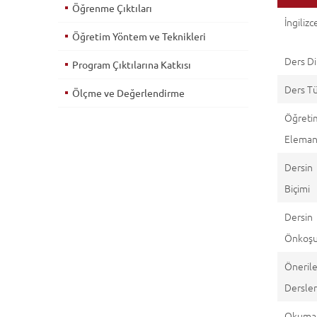
Öğrenme Çıktıları
İngilizce
Öğretim Yöntem ve Teknikleri
Ders Di
Program Çıktılarına Katkısı
Ders T
Ölçme ve Değerlendirme
Öğreti
Eleman(
Dersin
Biçimi
Dersin
Önkoşul
Öneril
Dersle
Okuma 