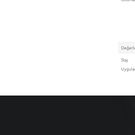
Değerl
St
Uygul