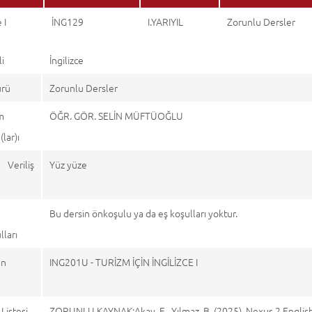
 I
İNG129
I.YARIYIL
Zorunlu Dersler
li
İngilizce
ürü
Zorunlu Dersler
m
ÖĞR. GÖR. SELİN MÜFTÜOĞLU
lar)ı
 Veriliş
Yüz yüze
Bu dersin önkoşulu ya da eş koşulları yoktur.
ları
en
ING201U - TURİZM İÇİN İNGİLİZCE I
r
Listesi
ZORUNLU KAYNAK:Akay, E., Yılmaz, B. (2025). Nexus 2 Englis