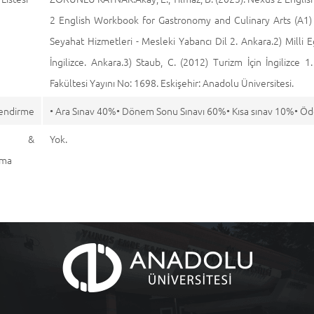
2 English Workbook for Gastronomy and Culinary Arts (A
Seyahat Hizmetleri - Mesleki Yabancı Dil 2. Ankara.2) Milli 
İngilizce. Ankara.3) Staub, C. (2012) Turizm İçin İngilizce 
Fakültesi Yayını No: 1698. Eskişehir: Anadolu Üniversitesi.
endirme
• Ara Sınav 40%• Dönem Sonu Sınavı 60%• Kısa sınav 10%• Ö
aj &
Yok.
ama