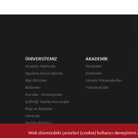
ÜNİVERSİTEMİZ
AKADEMİK
Anadolu Hakkında
Fakülteler
Sayılarla Üniversitemiz
Enstitüler
İdari Birimler
Meslek Yüksekokulları
Bölümler
Yüksekokullar
Kurullar - Komisyonlar
İş Birliği Yapılan Kuruluşlar
Bilgi ve Belgeler
Mevzuat
İletişim Bilgileri
Web sitemizdeki çerezleri (cookie) kullanıcı deneyimini ar