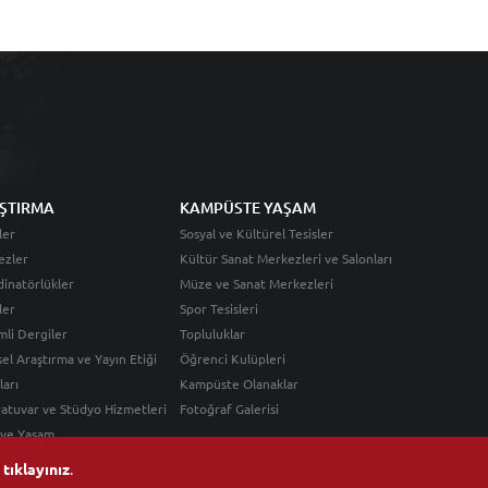
ŞTIRMA
KAMPÜSTE YAŞAM
ler
Sosyal ve Kültürel Tesisler
ezler
Kültür Sanat Merkezleri ve Salonları
inatörlükler
Müze ve Sanat Merkezleri
ler
Spor Tesisleri
li Dergiler
Topluluklar
sel Araştırma ve Yayın Etiği
Öğrenci Kulüpleri
ları
Kampüste Olanaklar
atuvar ve Stüdyo Hizmetleri
Fotoğraf Galerisi
 ve Yaşam
n
tıklayınız
.