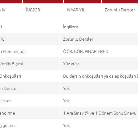
e IV
İNG228
IV.YARIYIL
Zorunlu Dersler
li
İngilizce
ürü
Zorunlu Dersler
 Eleman(lar)ı
ÖĞR. GÖR. PINAR EREN
Veriliş Biçimi
Yüz yüze
Önkoşulları
Bu dersin önkoşulları ya da eş koşullar
n Dersler
Yok
Listesi
Yok
endirme
1 Ara Sınav @ ve 1 Dönem Sonu Sınavu 
 Uygulama
Yok