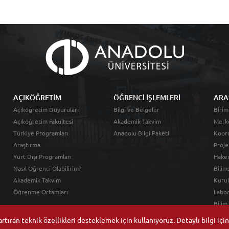
AÇIKÖĞRETİM
ÖĞRENCİ İŞLEMLERİ
ARA
Açıköğretim Duyuruları
Bilgi ve Belgeler
Birim
Açıköğretim Fakültesi
Akademik Takvim
Merk
Türkiye Programları
Anadolu Bilgi Paketi
Koord
Araştırma
Proje
Yurt Dışı Programları
Hakem
Nasıl Öğrenci Olabilirim?
Bilim
Akademik Takvim
Kurul
Öğrenme Ortamları
Labor
Bilim
tıran teknik özellikleri desteklemek için kullanıyoruz. Detaylı bilgi içi