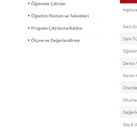
Öğrenme Çıktıları
İngilizc
Öğretim Yöntem ve Teknikleri
Ders Di
Program Çıktılarına Katkısı
Ders T
Ölçme ve Değerlendirme
Öğretim
Dersin 
Dersin 
Önerile
Okuma 
Değerl
Staj &