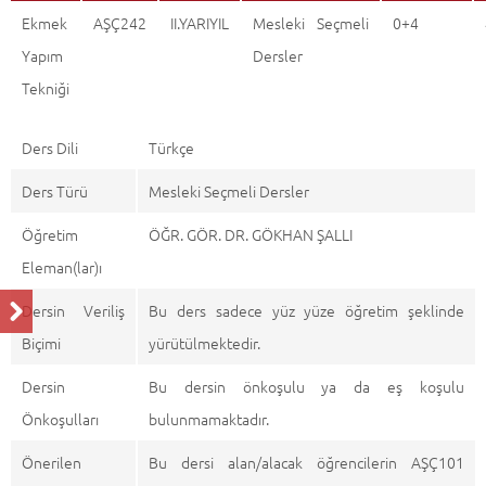
Ekmek
AŞÇ242
II.YARIYIL
Mesleki Seçmeli
0+4
Yapım
Dersler
Tekniği
Ders Dili
Türkçe
Ders Türü
Mesleki Seçmeli Dersler
Öğretim
ÖĞR. GÖR. DR. GÖKHAN ŞALLI
Eleman(lar)ı
Dersin Veriliş
Bu ders sadece yüz yüze öğretim şeklinde
Biçimi
yürütülmektedir.
Dersin
Bu dersin önkoşulu ya da eş koşulu
Önkoşulları
bulunmamaktadır.
Önerilen
Bu dersi alan/alacak öğrencilerin AŞÇ101