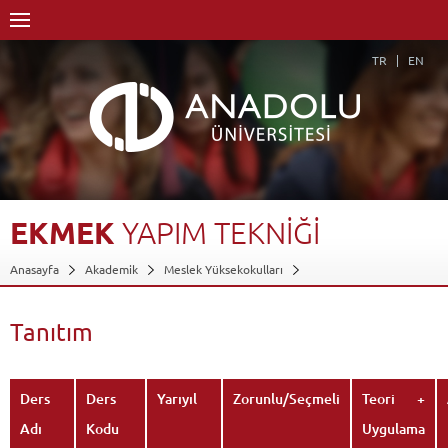
TR
EN
EKMEK
YAPIM
TEKNİĞİ
Anasayfa
Akademik
Meslek Yüksekokulları
Eskişehir Meslek Yüksekokulu
Otel, Lokanta ve İkram Hizmetleri Bölümü
Aşçılık Programı
Tanıtım
Dersler - AKTS Kredileri
Ekmek Yapım Tekniği
Tanıtım
Geri Dön
Ders
Ders
Yarıyıl
Zorunlu/Seçmeli
Teori +
Adı
Kodu
Uygulama