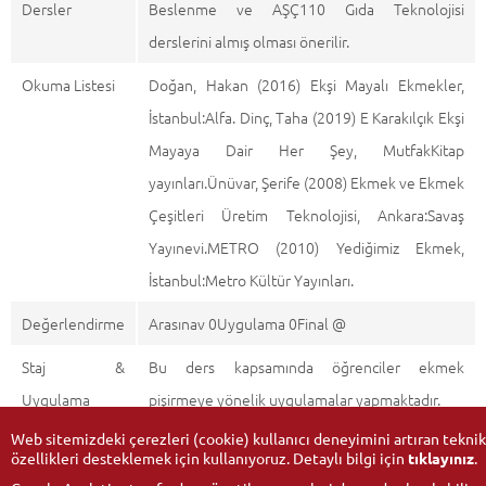
Dersler
Beslenme ve AŞÇ110 Gıda Teknolojisi
derslerini almış olması önerilir.
Okuma Listesi
Doğan, Hakan (2016) Ekşi Mayalı Ekmekler,
İstanbul:Alfa. Dinç, Taha (2019) E Karakılçık Ekşi
Mayaya Dair Her Şey, MutfakKitap
yayınları.Ünüvar, Şerife (2008) Ekmek ve Ekmek
Çeşitleri Üretim Teknolojisi, Ankara:Savaş
Yayınevi.METRO (2010) Yediğimiz Ekmek,
İstanbul:Metro Kültür Yayınları.
Değerlendirme
Arasınav 0Uygulama 0Final @
Staj &
Bu ders kapsamında öğrenciler ekmek
Uygulama
pişirmeye yönelik uygulamalar yapmaktadır.
Web sitemizdeki çerezleri (cookie) kullanıcı deneyimini artıran teknik
özellikleri desteklemek için kullanıyoruz. Detaylı bilgi için
tıklayınız
.