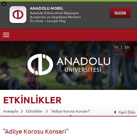
TR
EN
ETKİNLİKLER
Anasayfa
Etkinlikler
"Adliye Korosu Konseri"
Geri Dön
"Adliye Korosu Konseri"