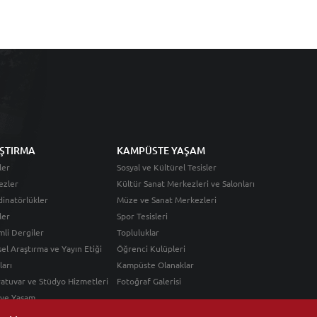
ŞTIRMA
KAMPÜSTE YAŞAM
ler
Sosyal ve Kültürel Tesisler
ezler
Kültür Sanat Merkezleri ve Salonları
inatörlükler
Müze ve Sanat Merkezleri
ler
Spor Tesisleri
li Dergiler
Topluluklar
sel Araştırma ve Yayın Etiği
Öğrenci Kulüpleri
ları
Kampüste Olanaklar
atuvar ve Stüdyo Hizmetleri
Fotoğraf Galerisi
 ve Yaşam