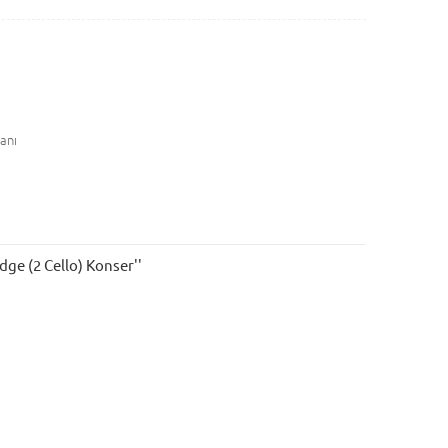
anı
ge (2 Cello) Konser''