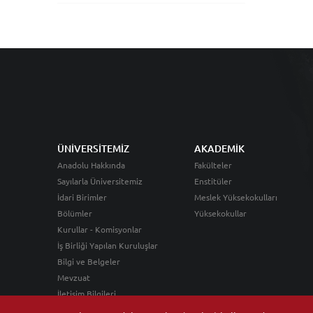
ÜNİVERSİTEMİZ
AKADEMİK
Anadolu Hakkında
Fakülteler
Sayılarla Üniversitemiz
Enstitüler
İdari Birimler
Meslek Yüksekokulları
Bölümler
Yüksekokullar
Kurullar - Komisyonlar
İş Birliği Yapılan Kuruluşlar
Bilgi ve Belgeler
Mevzuat
İletişim Bilgileri