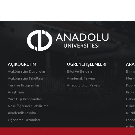
AÇIKÖĞRETİM
ÖĞRENCİ İŞLEMLERİ
ARA
Açıköğretim Duyuruları
Bilgi ve Belgeler
Birim
Açıköğretim Fakültesi
Akademik Takvim
Merk
Türkiye Programları
Anadolu Bilgi Paketi
Koord
Araştırma
Proje
Yurt Dışı Programları
Hakem
Nasıl Öğrenci Olabilirim?
Bilim
Akademik Takvim
Kurul
Öğrenme Ortamları
Labor
Bilim