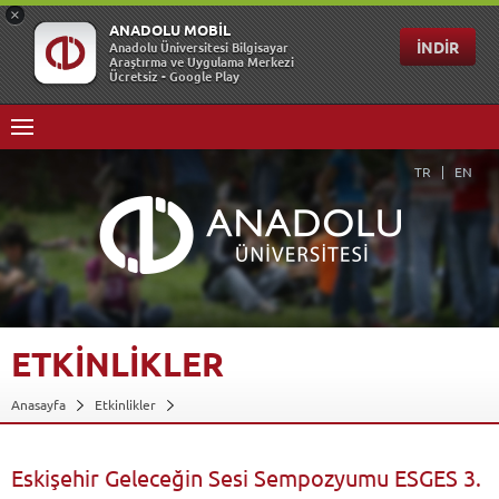
TR
EN
ETKİNLİKLER
Anasayfa
Etkinlikler
Eskişehir Geleceğin Sesi Sempozyumu ESGES 3. '' Gençlerin Bakış Açısıyla
Gelecekte...
Geri Dön
Eskişehir Geleceğin Sesi Sempozyumu ESGES 3.