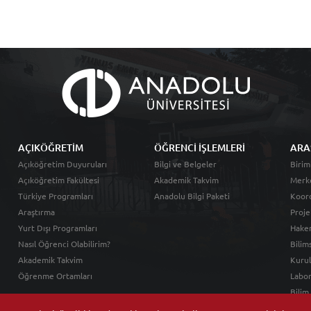
AÇIKÖĞRETİM
ÖĞRENCİ İŞLEMLERİ
ARA
Açıköğretim Duyuruları
Bilgi ve Belgeler
Birim
Açıköğretim Fakültesi
Akademik Takvim
Merk
Türkiye Programları
Anadolu Bilgi Paketi
Koord
Araştırma
Proje
Yurt Dışı Programları
Hakem
Nasıl Öğrenci Olabilirim?
Bilim
Akademik Takvim
Kurul
Öğrenme Ortamları
Labor
Bilim