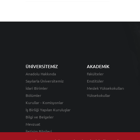
ÜNİVERSİTEMİZ
AKADEMİK
Anadolu Hakkında
Fakülteler
Sayılarla Üniversitemiz
Enstitüler
İdari Birimler
Meslek Yüksekokulları
Bölümler
Yüksekokullar
Kurullar - Komisyonlar
İş Birliği Yapılan Kuruluşlar
Bilgi ve Belgeler
Mevzuat
İletişim Bilgileri