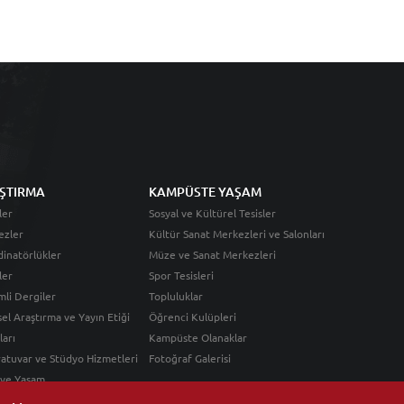
ŞTIRMA
KAMPÜSTE YAŞAM
ler
Sosyal ve Kültürel Tesisler
ezler
Kültür Sanat Merkezleri ve Salonları
inatörlükler
Müze ve Sanat Merkezleri
ler
Spor Tesisleri
li Dergiler
Topluluklar
sel Araştırma ve Yayın Etiği
Öğrenci Kulüpleri
ları
Kampüste Olanaklar
atuvar ve Stüdyo Hizmetleri
Fotoğraf Galerisi
 ve Yaşam