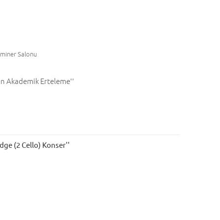
Seminer Salonu
an Akademik Erteleme''
ge (2 Cello) Konser''