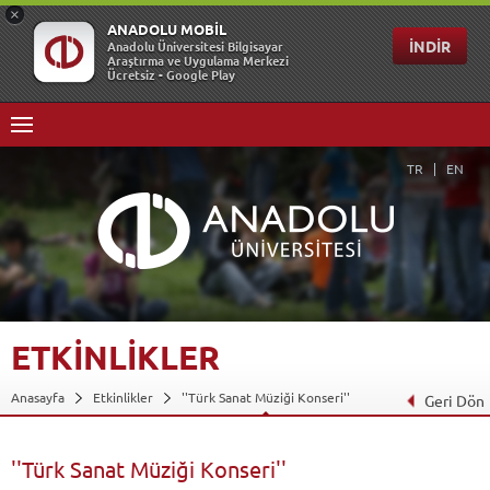
TR
EN
ETKİNLİKLER
Anasayfa
Etkinlikler
''Türk Sanat Müziği Konseri''
Geri Dön
''Türk Sanat Müziği Konseri''