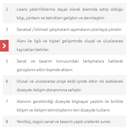
2
Lisans yeterliliklerine dayalı olarak alanında sahip olduğu
bilgi, yöntem ve teknikleri geliştirir ve derinleştirir.
3
Sanatsal / bilimsel çalışmaların aşamalarını planlayıp yönetir.
4
Alanı ile ilgili ve kişisel gelişiminde ulusal ve uluslararası
kaynakları belirler.
5
Sanat ve tasarım konusundaki tartışmalara katılarak
görüşlerini etkin biçimde aktarır.
6
Ulusal ve uluslararası proje ekibi içinde etkin rol alabilecek
düzeyde iletişim donanımına sahiptir.
7
Alanının gerektirdiği düzeyde bilgisayar yazılımı ile birlikte
bilişim ve iletişim teknolojilerini ileri düzeyde kullanır.
8
Yenilikçi, özgün sanat ve tasarım yapıtı üreterek sunar.