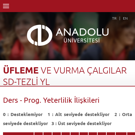
TR
EN
ÜFLEME
VE
VURMA
ÇALGILAR
SD-TEZLİ
YL
Anasayfa
Akademik
Enstitüler
Lisansüstü Eğitim Enstitüsü
Ders - Prog. Yeterlilik İlişkileri
Müzik Anasanat Dalı
Müzik Anasanat Dalı-Tezli YL
Üfleme ve Vurma Çalgılar SD-Tezli YL
Ders - Prog. Yeterlilik İlişkileri
Geri Dön
0 : Desteklemiyor 1 : Alt seviyede destekliyor 2 : Orta
seviyede destekliyor 3 : Üst seviyede destekliyor