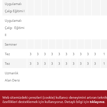
Uygulamalı
Çalgı Eğitimi I
Uygulamalı
Çalgı Eğitimi
II
Seminer
Tez
3
3
3
3
3
3
3
3
3
3
1
Tez
3
3
3
3
3
3
3
3
3
3
1
Uzmanlık
Alan Dersi
Web sitemizdeki çerezleri (cookie) kullanıcı deneyimini artıran teknik
0 : Desteklemiyor 1 : Alt seviyede destekliyor 2 : Orta seviyede
özellikleri desteklemek için kullanıyoruz. Detaylı bilgi için
tıklayınız
.
destekliyor 3 : Üst seviyede destekliyor