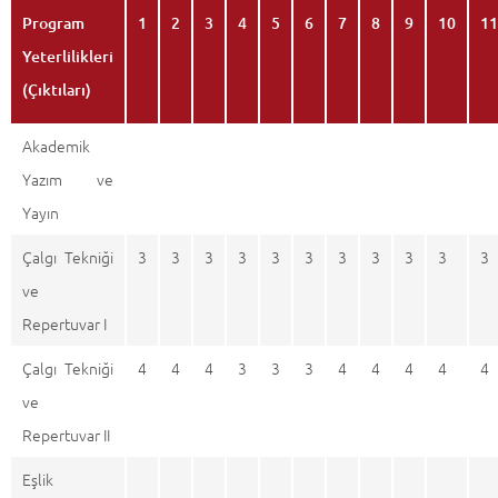
Program
1
2
3
4
5
6
7
8
9
10
11
Yeterlilikleri
(Çıktıları)
Akademik
Yazım ve
Yayın
Çalgı Tekniği
3
3
3
3
3
3
3
3
3
3
3
ve
Repertuvar I
Çalgı Tekniği
4
4
4
3
3
3
4
4
4
4
4
ve
Repertuvar II
Eşlik