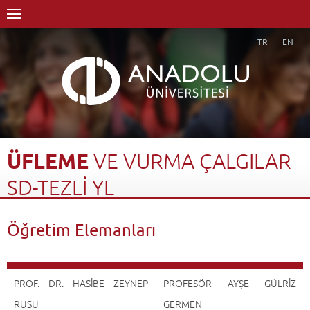
TR
EN
ÜFLEME
VE
VURMA
ÇALGILAR
SD-TEZLİ
YL
Anasayfa
Akademik
Enstitüler
Lisansüstü Eğitim Enstitüsü
Öğretim Elemanları
Müzik Anasanat Dalı
Müzik Anasanat Dalı-Tezli YL
Üfleme ve Vurma Çalgılar SD-Tezli YL
Öğretim Elemanları
Geri Dön
PROF. DR. HASİBE ZEYNEP
PROFESÖR AYŞE GÜLRİZ
RUSU
GERMEN