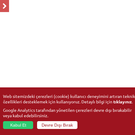
Web sitemizdeki çerezleri (cookie) kullanıcı deneyimini artıran teknik
özellikleri desteklemek için kullanıyoruz. Detaylı bilgi için
tıklayınız
.
Google Analytics tarafından yönetilen çerezleri devre dışı bırakabilir
veya kabul edebilirsiniz.
Kabul Et
Devre Dışı Bırak
© 2026
Anadolu Üniversitesi
- Tüm hakları saklıdır.