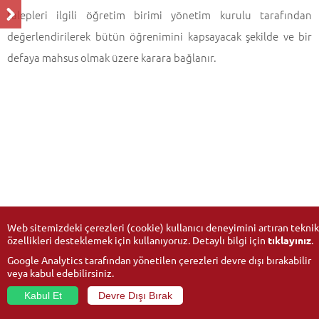
talepleri ilgili öğretim birimi yönetim kurulu tarafından
değerlendirilerek bütün öğrenimini kapsayacak şekilde ve bir
defaya mahsus olmak üzere karara bağlanır.
Web sitemizdeki çerezleri (cookie) kullanıcı deneyimini artıran teknik
özellikleri desteklemek için kullanıyoruz. Detaylı bilgi için
tıklayınız
.
Google Analytics tarafından yönetilen çerezleri devre dışı bırakabilir
veya kabul edebilirsiniz.
Kabul Et
Devre Dışı Bırak
© 2026
Anadolu Üniversitesi
- Tüm hakları saklıdır.