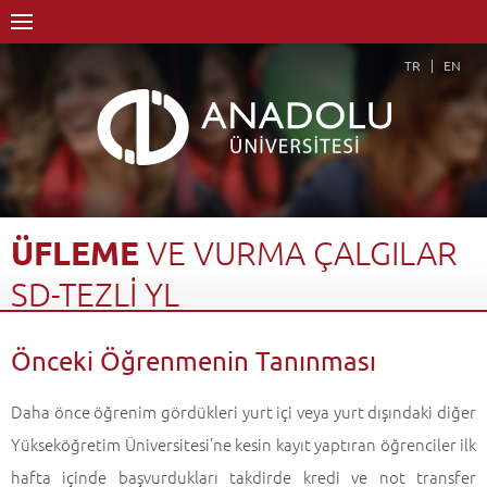
TR
EN
ÜFLEME
VE
VURMA
ÇALGILAR
SD-TEZLİ
YL
Anasayfa
Akademik
Enstitüler
Lisansüstü Eğitim Enstitüsü
Önceki Öğrenmenin Tanınması
Müzik Anasanat Dalı
Müzik Anasanat Dalı-Tezli YL
Üfleme ve Vurma Çalgılar SD-Tezli YL
Önceki Öğrenmenin Tanınması
Geri Dön
Daha önce öğrenim gördükleri yurt içi veya yurt dışındaki diğer
Yükseköğretim Üniversitesi’ne kesin kayıt yaptıran öğrenciler ilk
hafta içinde başvurdukları takdirde kredi ve not transfer