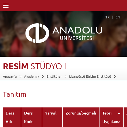
TR
EN
RESİM
STÜDYO
I
Anasayfa
Akademik
Enstitüler
Lisansüstü Eğitim Enstitüsü
Resim Anasanat Dalı
Resim Anasanat Dalı-Sanatta Yeterlik
Dersler - AKTS Kredileri
Resim Stüdyo I
Tanıtım
Tanıtım
Geri Dön
Ders
Ders
Yarıyıl
Zorunlu/Seçmeli
Teori +
Adı
Kodu
Uygulama