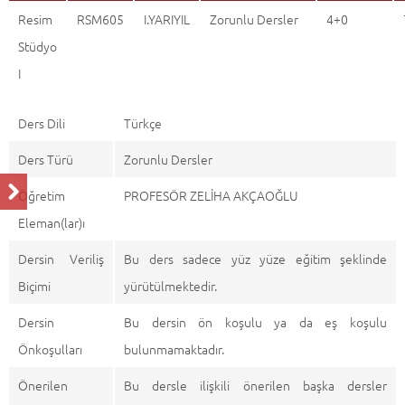
Resim
RSM605
I.YARIYIL
Zorunlu Dersler
4+0
Stüdyo
I
Ders Dili
Türkçe
Ders Türü
Zorunlu Dersler
Öğretim
PROFESÖR ZELİHA AKÇAOĞLU
Eleman(lar)ı
Dersin Veriliş
Bu ders sadece yüz yüze eğitim şeklinde
Biçimi
yürütülmektedir.
Dersin
Bu dersin ön koşulu ya da eş koşulu
Önkoşulları
bulunmamaktadır.
Önerilen
Bu dersle ilişkili önerilen başka dersler